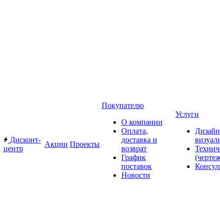
Покупателю
Услуги
О компании
Оплата,
Дизайн
Дисконт-
доставка и
визуал
Акции
Проекты
центр
возврат
Технич
График
(черте
поставок
Консул
Новости