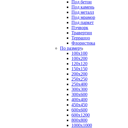
Под бетон
Под камень
Под металл
Под мрамор
Под паркет
Пэчворк
Травертин
Терраццо
Флористика
По размеру
100х100
100х200
120х120
150х150
200х200
250х250
250х400
300х300
300х600
400х400
450х450
600х600
600х1200
800х800
1000х1000