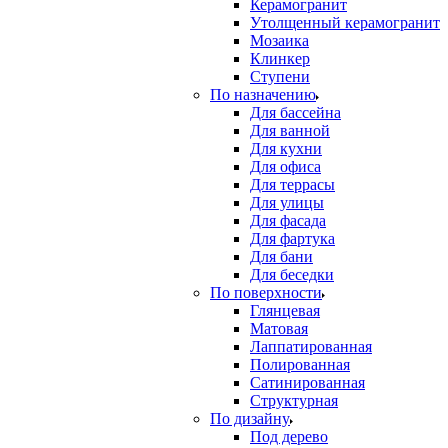
Керамогранит
Утолщенный керамогранит
Мозаика
Клинкер
Ступени
По назначению
Для бассейна
Для ванной
Для кухни
Для офиса
Для террасы
Для улицы
Для фасада
Для фартука
Для бани
Для беседки
По поверхности
Глянцевая
Матовая
Лаппатированная
Полированная
Сатинированная
Структурная
По дизайну
Под дерево