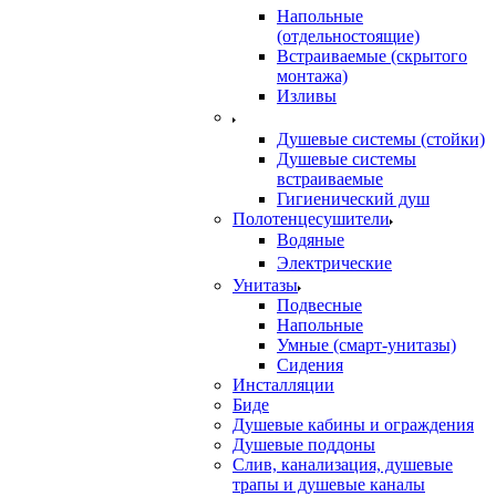
Напольные
(отдельностоящие)
Встраиваемые (скрытого
монтажа)
Изливы
Душевые системы (стойки)
Душевые системы
встраиваемые
Гигиенический душ
Полотенцесушители
ㅤВодяные
ㅤЭлектрические
Унитазы
Подвесные
Напольные
Умные (смарт-унитазы)
Сидения
Инсталляции
Биде
Душевые кабины и ограждения
Душевые поддоны
Слив, канализация, душевые
трапы и душевые каналы