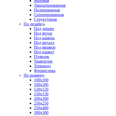
Матовая
Лаппатированная
Полированная
Сатинированная
Структурная
По дизайну
Под дерево
Под бетон
Под камень
Под металл
Под мрамор
Под паркет
Пэчворк
Травертин
Терраццо
Флористика
По размеру
100х100
100х200
120х120
150х150
200х200
250х250
250х400
300х300