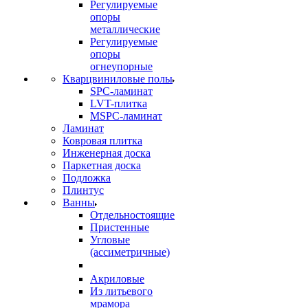
Регулируемые
опоры
металлические
Регулируемые
опоры
огнеупорные
Кварцвиниловые полы
SPC-ламинат
LVT-плитка
MSPC-ламинат
Ламинат
Ковровая плитка
Инженерная доска
Паркетная доска
Подложка
Плинтус
Ванны
Отдельностоящие
Пристенные
Угловые
(ассиметричные)
Акриловые
Из литьевого
мрамора