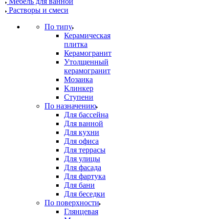
Мебель для ванной
Растворы и смеси
По типу
Керамическая
плитка
Керамогранит
Утолщенный
керамогранит
Мозаика
Клинкер
Ступени
По назначению
Для бассейна
Для ванной
Для кухни
Для офиса
Для террасы
Для улицы
Для фасада
Для фартука
Для бани
Для беседки
По поверхности
Глянцевая