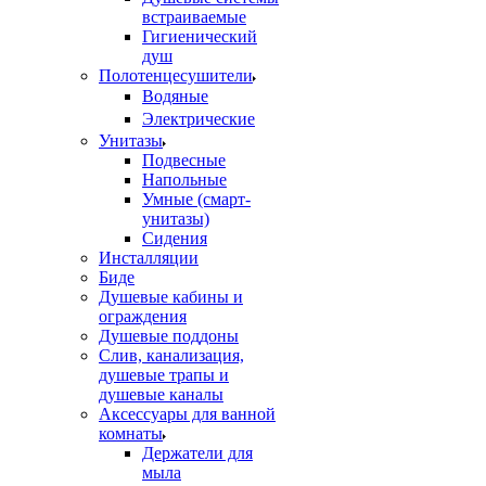
встраиваемые
Гигиенический
душ
Полотенцесушители
ㅤВодяные
ㅤЭлектрические
Унитазы
Подвесные
Напольные
Умные (смарт-
унитазы)
Сидения
Инсталляции
Биде
Душевые кабины и
ограждения
Душевые поддоны
Слив, канализация,
душевые трапы и
душевые каналы
Аксессуары для ванной
комнаты
Держатели для
мыла