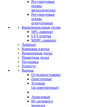
Регулируемые
опоры
металлические
Регулируемые
опоры
огнеупорные
Кварцвиниловые полы
SPC-ламинат
LVT-плитка
MSPC-ламинат
Ламинат
Ковровая плитка
Инженерная доска
Паркетная доска
Подложка
Плинтус
Ванны
Отдельностоящие
Пристенные
Угловые
(ассиметричные)
Акриловые
Из литьевого
мрамора