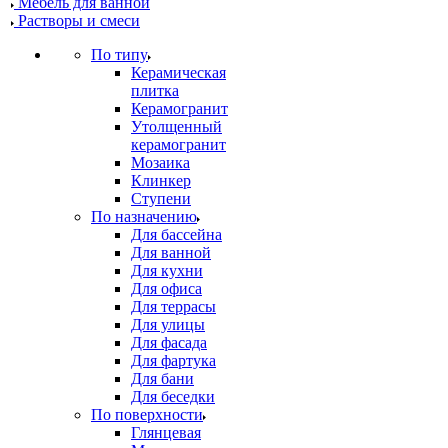
Мебель для ванной
Растворы и смеси
По типу
Керамическая
плитка
Керамогранит
Утолщенный
керамогранит
Мозаика
Клинкер
Ступени
По назначению
Для бассейна
Для ванной
Для кухни
Для офиса
Для террасы
Для улицы
Для фасада
Для фартука
Для бани
Для беседки
По поверхности
Глянцевая