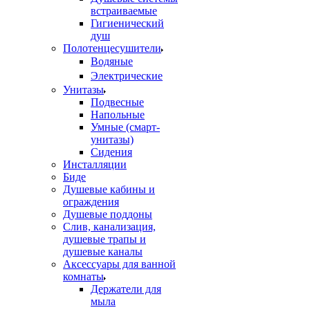
встраиваемые
Гигиенический
душ
Полотенцесушители
ㅤВодяные
ㅤЭлектрические
Унитазы
Подвесные
Напольные
Умные (смарт-
унитазы)
Сидения
Инсталляции
Биде
Душевые кабины и
ограждения
Душевые поддоны
Слив, канализация,
душевые трапы и
душевые каналы
Аксессуары для ванной
комнаты
Держатели для
мыла