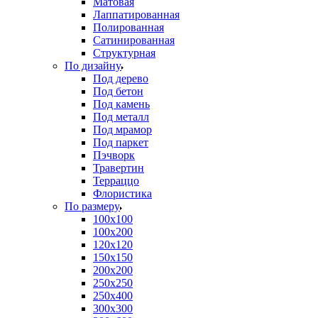
Матовая
Лаппатированная
Полированная
Сатинированная
Структурная
По дизайну
Под дерево
Под бетон
Под камень
Под металл
Под мрамор
Под паркет
Пэчворк
Травертин
Терраццо
Флористика
По размеру
100х100
100х200
120х120
150х150
200х200
250х250
250х400
300х300