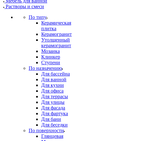
Мебель для ванной
Растворы и смеси
По типу
Керамическая
плитка
Керамогранит
Утолщенный
керамогранит
Мозаика
Клинкер
Ступени
По назначению
Для бассейна
Для ванной
Для кухни
Для офиса
Для террасы
Для улицы
Для фасада
Для фартука
Для бани
Для беседки
По поверхности
Глянцевая