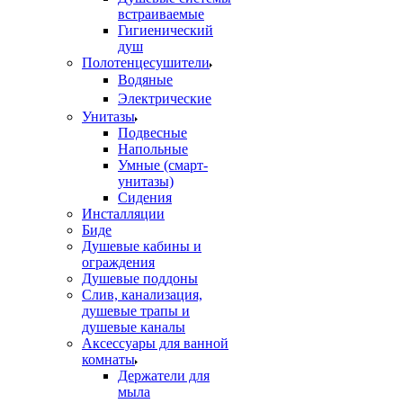
встраиваемые
Гигиенический
душ
Полотенцесушители
ㅤВодяные
ㅤЭлектрические
Унитазы
Подвесные
Напольные
Умные (смарт-
унитазы)
Сидения
Инсталляции
Биде
Душевые кабины и
ограждения
Душевые поддоны
Слив, канализация,
душевые трапы и
душевые каналы
Аксессуары для ванной
комнаты
Держатели для
мыла