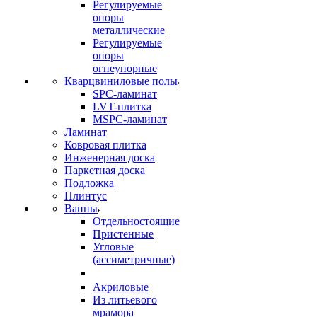
Регулируемые
опоры
металлические
Регулируемые
опоры
огнеупорные
Кварцвиниловые полы
SPC-ламинат
LVT-плитка
MSPC-ламинат
Ламинат
Ковровая плитка
Инженерная доска
Паркетная доска
Подложка
Плинтус
Ванны
Отдельностоящие
Пристенные
Угловые
(ассиметричные)
Акриловые
Из литьевого
мрамора