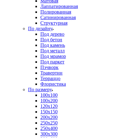
Матовая
Лаппатированная
Полированная
Сатинированная
Структурная
По дизайну
Под дерево
Под бетон
Под камень
Под металл
Под мрамор
Под паркет
Пэчворк
Травертин
Терраццо
Флористика
По размеру
100х100
100х200
120х120
150х150
200х200
250х250
250х400
300х300