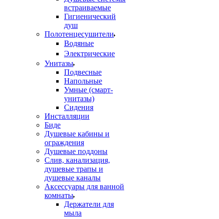
встраиваемые
Гигиенический
душ
Полотенцесушители
ㅤВодяные
ㅤЭлектрические
Унитазы
Подвесные
Напольные
Умные (смарт-
унитазы)
Сидения
Инсталляции
Биде
Душевые кабины и
ограждения
Душевые поддоны
Слив, канализация,
душевые трапы и
душевые каналы
Аксессуары для ванной
комнаты
Держатели для
мыла