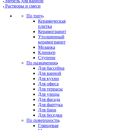
Мебель для ванной
Растворы и смеси
По типу
Керамическая
плитка
Керамогранит
Утолщенный
керамогранит
Мозаика
Клинкер
Ступени
По назначению
Для бассейна
Для ванной
Для кухни
Для офиса
Для террасы
Для улицы
Для фасада
Для фартука
Для бани
Для беседки
По поверхности
Глянцевая