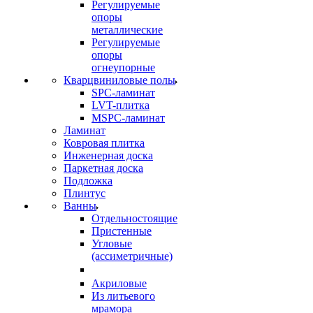
Регулируемые
опоры
металлические
Регулируемые
опоры
огнеупорные
Кварцвиниловые полы
SPC-ламинат
LVT-плитка
MSPC-ламинат
Ламинат
Ковровая плитка
Инженерная доска
Паркетная доска
Подложка
Плинтус
Ванны
Отдельностоящие
Пристенные
Угловые
(ассиметричные)
Акриловые
Из литьевого
мрамора