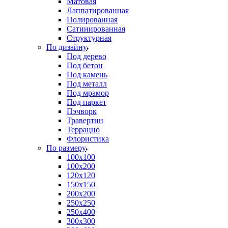
Матовая
Лаппатированная
Полированная
Сатинированная
Структурная
По дизайну
Под дерево
Под бетон
Под камень
Под металл
Под мрамор
Под паркет
Пэчворк
Травертин
Терраццо
Флористика
По размеру
100х100
100х200
120х120
150х150
200х200
250х250
250х400
300х300