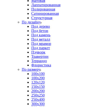
Матовая
Лаппатированная
Полированная
Сатинированная
Структурная
По дизайну
Под дерево
Под бетон
Под камень
Под металл
Под мрамор
Под паркет
Пэчворк
Травертин
Терраццо
Флористика
По размеру
100х100
100х200
120х120
150х150
200х200
250х250
250х400
300х300