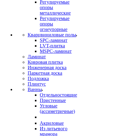
Регулируемые
опоры
металлические
Регулируемые
опоры
огнеупорные
Кварцвиниловые полы
SPC-ламинат
LVT-плитка
MSPC-ламинат
Ламинат
Ковровая плитка
Инженерная доска
Паркетная доска
Подложка
Плинтус
Ванны
Отдельностоящие
Пристенные
Угловые
(ассиметричные)
Акриловые
Из литьевого
мрамора