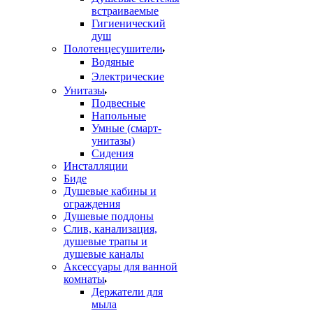
встраиваемые
Гигиенический
душ
Полотенцесушители
ㅤВодяные
ㅤЭлектрические
Унитазы
Подвесные
Напольные
Умные (смарт-
унитазы)
Сидения
Инсталляции
Биде
Душевые кабины и
ограждения
Душевые поддоны
Слив, канализация,
душевые трапы и
душевые каналы
Аксессуары для ванной
комнаты
Держатели для
мыла