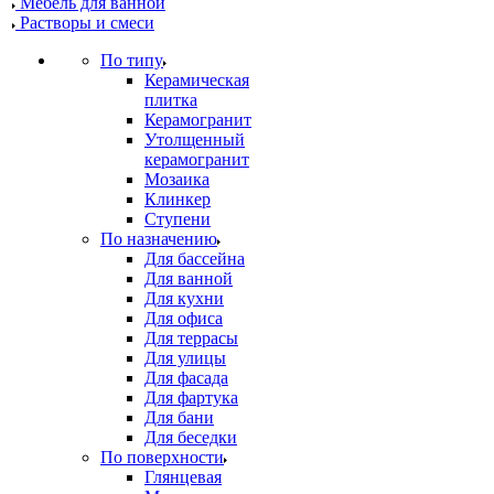
Мебель для ванной
Растворы и смеси
По типу
Керамическая
плитка
Керамогранит
Утолщенный
керамогранит
Мозаика
Клинкер
Ступени
По назначению
Для бассейна
Для ванной
Для кухни
Для офиса
Для террасы
Для улицы
Для фасада
Для фартука
Для бани
Для беседки
По поверхности
Глянцевая