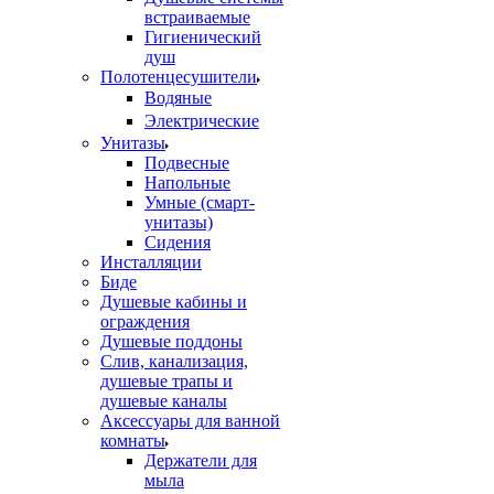
встраиваемые
Гигиенический
душ
Полотенцесушители
ㅤВодяные
ㅤЭлектрические
Унитазы
Подвесные
Напольные
Умные (смарт-
унитазы)
Сидения
Инсталляции
Биде
Душевые кабины и
ограждения
Душевые поддоны
Слив, канализация,
душевые трапы и
душевые каналы
Аксессуары для ванной
комнаты
Держатели для
мыла