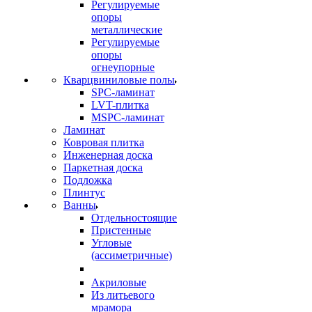
Регулируемые
опоры
металлические
Регулируемые
опоры
огнеупорные
Кварцвиниловые полы
SPC-ламинат
LVT-плитка
MSPC-ламинат
Ламинат
Ковровая плитка
Инженерная доска
Паркетная доска
Подложка
Плинтус
Ванны
Отдельностоящие
Пристенные
Угловые
(ассиметричные)
Акриловые
Из литьевого
мрамора