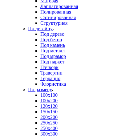
Матовая
Лаппатированная
Полированная
Сатинированная
Структурная
По дизайну
Под дерево
Под бетон
Под камень
Под металл
Под мрамор
Под паркет
Пэчворк
Травертин
Терраццо
Флористика
По размеру
100х100
100х200
120х120
150х150
200х200
250х250
250х400
300х300