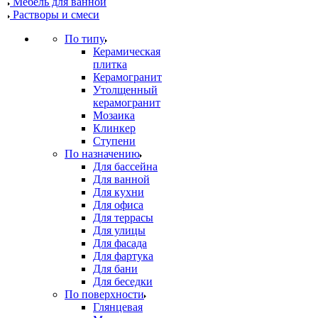
Мебель для ванной
Растворы и смеси
По типу
Керамическая
плитка
Керамогранит
Утолщенный
керамогранит
Мозаика
Клинкер
Ступени
По назначению
Для бассейна
Для ванной
Для кухни
Для офиса
Для террасы
Для улицы
Для фасада
Для фартука
Для бани
Для беседки
По поверхности
Глянцевая