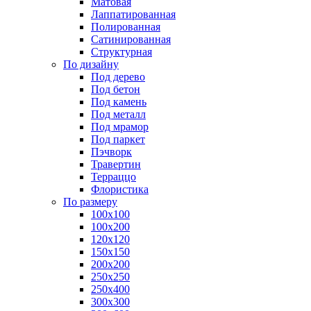
Матовая
Лаппатированная
Полированная
Сатинированная
Структурная
По дизайну
Под дерево
Под бетон
Под камень
Под металл
Под мрамор
Под паркет
Пэчворк
Травертин
Терраццо
Флористика
По размеру
100х100
100х200
120х120
150х150
200х200
250х250
250х400
300х300