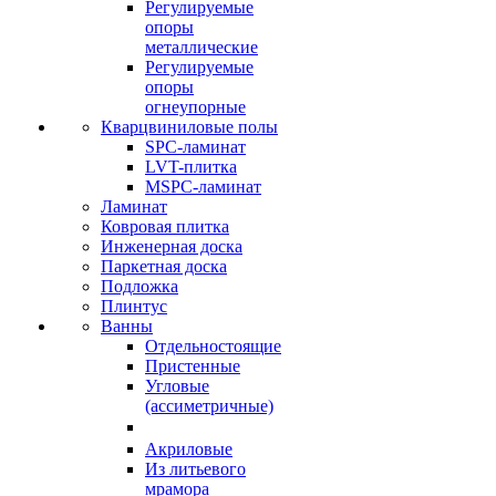
Регулируемые
опоры
металлические
Регулируемые
опоры
огнеупорные
Кварцвиниловые полы
SPC-ламинат
LVT-плитка
MSPC-ламинат
Ламинат
Ковровая плитка
Инженерная доска
Паркетная доска
Подложка
Плинтус
Ванны
Отдельностоящие
Пристенные
Угловые
(ассиметричные)
Акриловые
Из литьевого
мрамора