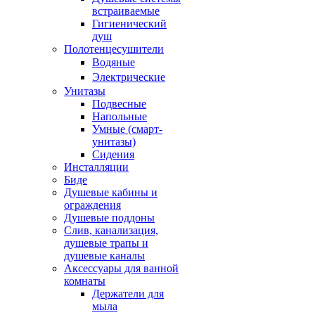
встраиваемые
Гигиенический
душ
Полотенцесушители
ㅤВодяные
ㅤЭлектрические
Унитазы
Подвесные
Напольные
Умные (смарт-
унитазы)
Сидения
Инсталляции
Биде
Душевые кабины и
ограждения
Душевые поддоны
Слив, канализация,
душевые трапы и
душевые каналы
Аксессуары для ванной
комнаты
Держатели для
мыла