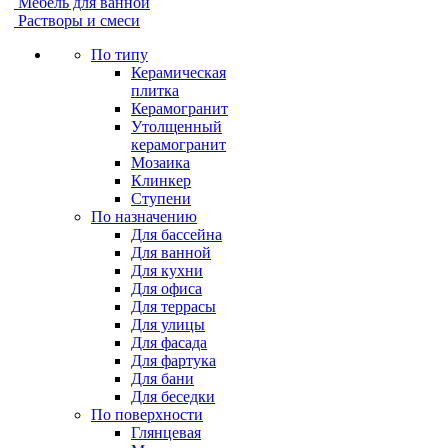
Мебель для ванной
Растворы и смеси
По типу
Керамическая
плитка
Керамогранит
Утолщенный
керамогранит
Мозаика
Клинкер
Ступени
По назначению
Для бассейна
Для ванной
Для кухни
Для офиса
Для террасы
Для улицы
Для фасада
Для фартука
Для бани
Для беседки
По поверхности
Глянцевая