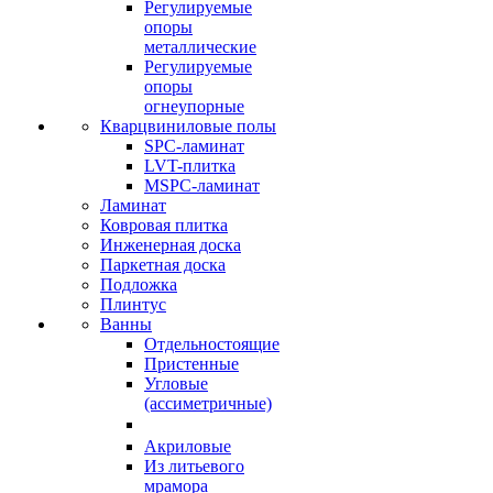
Регулируемые
опоры
металлические
Регулируемые
опоры
огнеупорные
Кварцвиниловые полы
SPC-ламинат
LVT-плитка
MSPC-ламинат
Ламинат
Ковровая плитка
Инженерная доска
Паркетная доска
Подложка
Плинтус
Ванны
Отдельностоящие
Пристенные
Угловые
(ассиметричные)
Акриловые
Из литьевого
мрамора