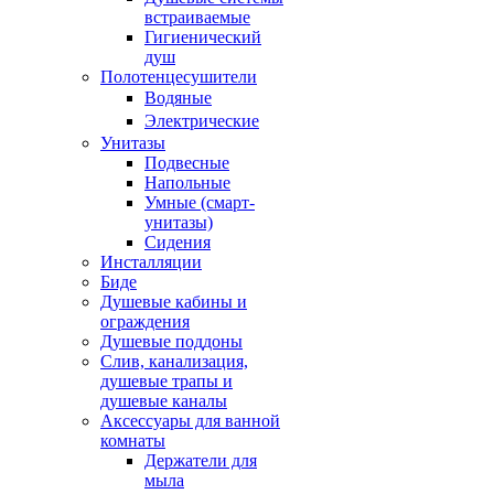
встраиваемые
Гигиенический
душ
Полотенцесушители
ㅤВодяные
ㅤЭлектрические
Унитазы
Подвесные
Напольные
Умные (смарт-
унитазы)
Сидения
Инсталляции
Биде
Душевые кабины и
ограждения
Душевые поддоны
Слив, канализация,
душевые трапы и
душевые каналы
Аксессуары для ванной
комнаты
Держатели для
мыла