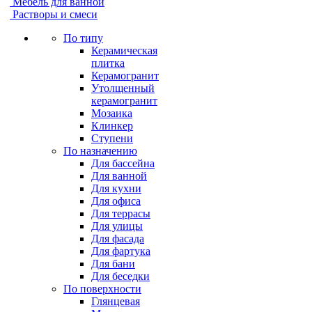
Мебель для ванной
Растворы и смеси
По типу
Керамическая
плитка
Керамогранит
Утолщенный
керамогранит
Мозаика
Клинкер
Ступени
По назначению
Для бассейна
Для ванной
Для кухни
Для офиса
Для террасы
Для улицы
Для фасада
Для фартука
Для бани
Для беседки
По поверхности
Глянцевая