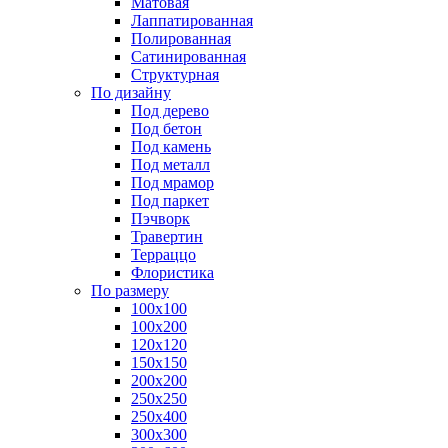
Матовая
Лаппатированная
Полированная
Сатинированная
Структурная
По дизайну
Под дерево
Под бетон
Под камень
Под металл
Под мрамор
Под паркет
Пэчворк
Травертин
Терраццо
Флористика
По размеру
100х100
100х200
120х120
150х150
200х200
250х250
250х400
300х300