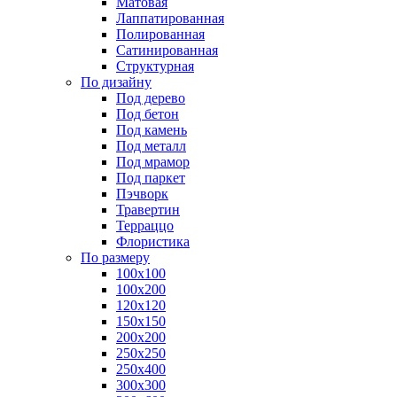
Матовая
Лаппатированная
Полированная
Сатинированная
Структурная
По дизайну
Под дерево
Под бетон
Под камень
Под металл
Под мрамор
Под паркет
Пэчворк
Травертин
Терраццо
Флористика
По размеру
100х100
100х200
120х120
150х150
200х200
250х250
250х400
300х300