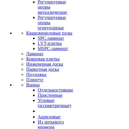
Регулируемые
опоры
металлические
Регулируемые
опоры
огнеупорные
Кварцвиниловые полы
SPC-ламинат
LVT-плитка
MSPC-ламинат
Ламинат
Ковровая плитка
Инженерная доска
Паркетная доска
Подложка
Плинтус
Ванны
Отдельностоящие
Пристенные
Угловые
(ассиметричные)
Акриловые
Из литьевого
мрамора