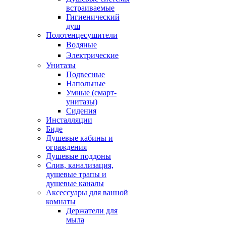
встраиваемые
Гигиенический
душ
Полотенцесушители
ㅤВодяные
ㅤЭлектрические
Унитазы
Подвесные
Напольные
Умные (смарт-
унитазы)
Сидения
Инсталляции
Биде
Душевые кабины и
ограждения
Душевые поддоны
Слив, канализация,
душевые трапы и
душевые каналы
Аксессуары для ванной
комнаты
Держатели для
мыла