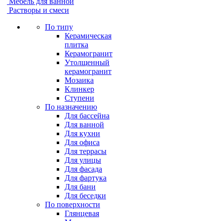
Мебель для ванной
Растворы и смеси
По типу
Керамическая
плитка
Керамогранит
Утолщенный
керамогранит
Мозаика
Клинкер
Ступени
По назначению
Для бассейна
Для ванной
Для кухни
Для офиса
Для террасы
Для улицы
Для фасада
Для фартука
Для бани
Для беседки
По поверхности
Глянцевая