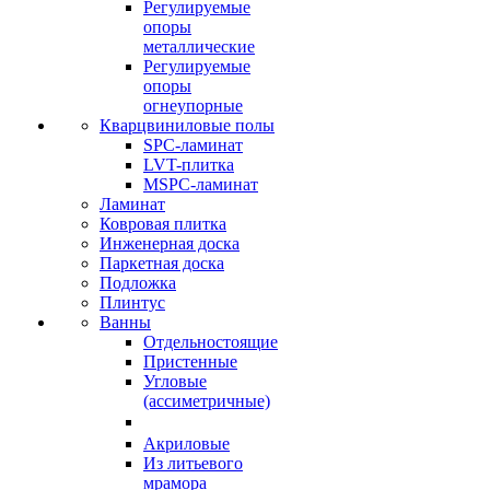
Регулируемые
опоры
металлические
Регулируемые
опоры
огнеупорные
Кварцвиниловые полы
SPC-ламинат
LVT-плитка
MSPC-ламинат
Ламинат
Ковровая плитка
Инженерная доска
Паркетная доска
Подложка
Плинтус
Ванны
Отдельностоящие
Пристенные
Угловые
(ассиметричные)
Акриловые
Из литьевого
мрамора