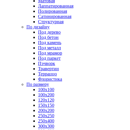
Матовая
Лаппатированная
Полированная
Сатинированная
Структурная
По дизайну
Под дерево
Под бетон
Под камень
Под металл
Под мрамор
Под паркет
Пэчворк
Травертин
Терраццо
Флористика
По размеру
100х100
100х200
120х120
150х150
200х200
250х250
250х400
300х300