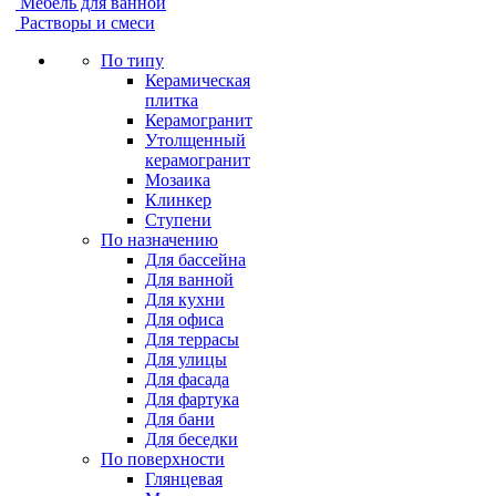
Мебель для ванной
Растворы и смеси
По типу
Керамическая
плитка
Керамогранит
Утолщенный
керамогранит
Мозаика
Клинкер
Ступени
По назначению
Для бассейна
Для ванной
Для кухни
Для офиса
Для террасы
Для улицы
Для фасада
Для фартука
Для бани
Для беседки
По поверхности
Глянцевая