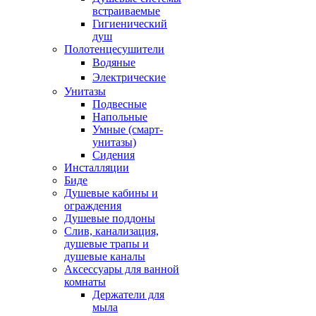
встраиваемые
Гигиенический
душ
Полотенцесушители
ㅤВодяные
ㅤЭлектрические
Унитазы
Подвесные
Напольные
Умные (смарт-
унитазы)
Сидения
Инсталляции
Биде
Душевые кабины и
ограждения
Душевые поддоны
Слив, канализация,
душевые трапы и
душевые каналы
Аксессуары для ванной
комнаты
Держатели для
мыла