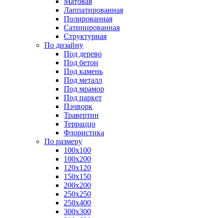
Матовая
Лаппатированная
Полированная
Сатинированная
Структурная
По дизайну
Под дерево
Под бетон
Под камень
Под металл
Под мрамор
Под паркет
Пэчворк
Травертин
Терраццо
Флористика
По размеру
100х100
100х200
120х120
150х150
200х200
250х250
250х400
300х300