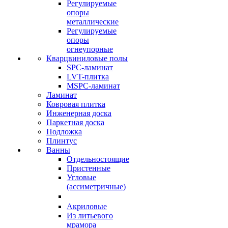
Регулируемые
опоры
металлические
Регулируемые
опоры
огнеупорные
Кварцвиниловые полы
SPC-ламинат
LVT-плитка
MSPC-ламинат
Ламинат
Ковровая плитка
Инженерная доска
Паркетная доска
Подложка
Плинтус
Ванны
Отдельностоящие
Пристенные
Угловые
(ассиметричные)
Акриловые
Из литьевого
мрамора