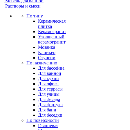
Мебель для ванной
Растворы и смеси
По типу
Керамическая
плитка
Керамогранит
Утолщенный
керамогранит
Мозаика
Клинкер
Ступени
По назначению
Для бассейна
Для ванной
Для кухни
Для офиса
Для террасы
Для улицы
Для фасада
Для фартука
Для бани
Для беседки
По поверхности
Глянцевая