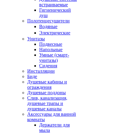
встраиваемые
Гигиенический
душ
Полотенцесушители
ㅤВодяные
ㅤЭлектрические
Унитазы
Подвесные
Напольные
Умные (смарт-
унитазы)
Сидения
Инсталляции
Биде
Душевые кабины и
ограждения
Душевые поддоны
Слив, канализация,
душевые трапы и
душевые каналы
Аксессуары для ванной
комнаты
Держатели для
мыла