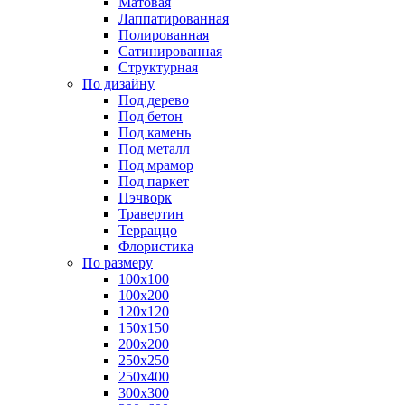
Матовая
Лаппатированная
Полированная
Сатинированная
Структурная
По дизайну
Под дерево
Под бетон
Под камень
Под металл
Под мрамор
Под паркет
Пэчворк
Травертин
Терраццо
Флористика
По размеру
100х100
100х200
120х120
150х150
200х200
250х250
250х400
300х300