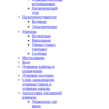
встраиваемые
Гигиенический
душ
Полотенцесушители
ㅤВодяные
ㅤЭлектрические
Унитазы
Подвесные
Напольные
Умные (смарт-
унитазы)
Сидения
Инсталляции
Биде
Душевые кабины и
ограждения
Душевые поддоны
Слив, канализация,
душевые трапы и
душевые каналы
Аксессуары для ванной
комнаты
Держатели для
мыла