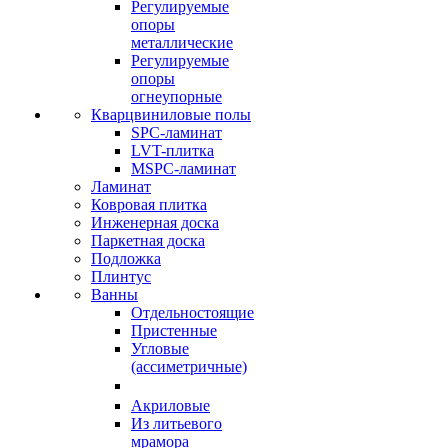
Регулируемые
опоры
металлические
Регулируемые
опоры
огнеупорные
Кварцвиниловые полы
SPC-ламинат
LVT-плитка
MSPC-ламинат
Ламинат
Ковровая плитка
Инженерная доска
Паркетная доска
Подложка
Плинтус
Ванны
Отдельностоящие
Пристенные
Угловые
(ассиметричные)
Акриловые
Из литьевого
мрамора