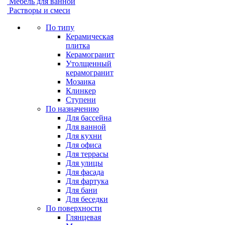
Мебель для ванной
Растворы и смеси
По типу
Керамическая
плитка
Керамогранит
Утолщенный
керамогранит
Мозаика
Клинкер
Ступени
По назначению
Для бассейна
Для ванной
Для кухни
Для офиса
Для террасы
Для улицы
Для фасада
Для фартука
Для бани
Для беседки
По поверхности
Глянцевая