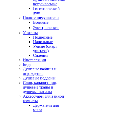
встраиваемые
Гигиенический
душ
Полотенцесушители
ㅤВодяные
ㅤЭлектрические
Унитазы
Подвесные
Напольные
Умные (смарт-
унитазы)
Сидения
Инсталляции
Биде
Душевые кабины и
ограждения
Душевые поддоны
Слив, канализация,
душевые трапы и
душевые каналы
Аксессуары для ванной
комнаты
Держатели для
мыла