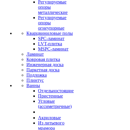
Регулируемые
опоры
металлические
Регулируемые
опоры
огнеупорные
Кварцвиниловые полы
SPC-ламинат
LVT-плитка
MSPC-ламинат
Ламинат
Ковровая плитка
Инженерная доска
Паркетная доска
Подложка
Плинтус
Ванны
Отдельностоящие
Пристенные
Угловые
(ассиметричные)
Акриловые
Из литьевого
мрамора