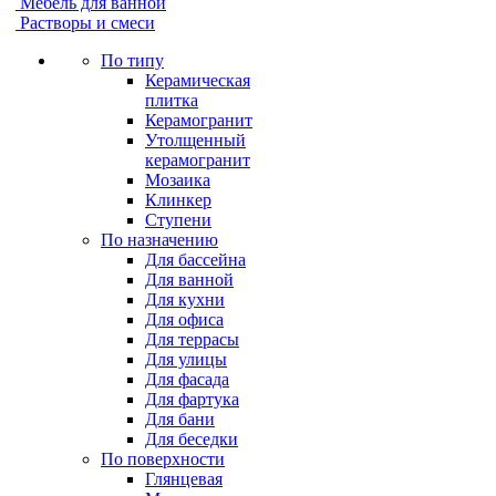
Мебель для ванной
Растворы и смеси
По типу
Керамическая
плитка
Керамогранит
Утолщенный
керамогранит
Мозаика
Клинкер
Ступени
По назначению
Для бассейна
Для ванной
Для кухни
Для офиса
Для террасы
Для улицы
Для фасада
Для фартука
Для бани
Для беседки
По поверхности
Глянцевая