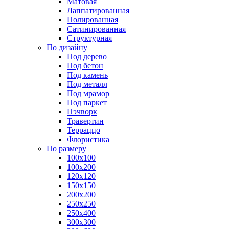
Матовая
Лаппатированная
Полированная
Сатинированная
Структурная
По дизайну
Под дерево
Под бетон
Под камень
Под металл
Под мрамор
Под паркет
Пэчворк
Травертин
Терраццо
Флористика
По размеру
100х100
100х200
120х120
150х150
200х200
250х250
250х400
300х300