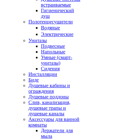
встраиваемые
Гигиенический
душ
Полотенцесушители
ㅤВодяные
ㅤЭлектрические
Унитазы
Подвесные
Напольные
Умные (смарт-
унитазы)
Сидения
Инсталляции
Биде
Душевые кабины и
ограждения
Душевые поддоны
Слив, канализация,
душевые трапы и
душевые каналы
Аксессуары для ванной
комнаты
Держатели для
мыла