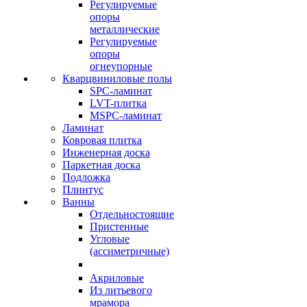
Регулируемые
опоры
металлические
Регулируемые
опоры
огнеупорные
Кварцвиниловые полы
SPC-ламинат
LVT-плитка
MSPC-ламинат
Ламинат
Ковровая плитка
Инженерная доска
Паркетная доска
Подложка
Плинтус
Ванны
Отдельностоящие
Пристенные
Угловые
(ассиметричные)
Акриловые
Из литьевого
мрамора