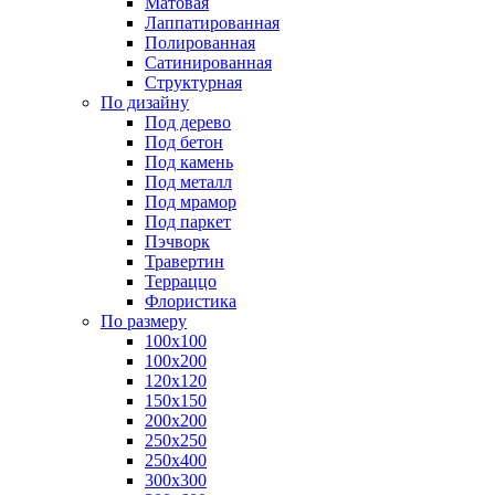
Матовая
Лаппатированная
Полированная
Сатинированная
Структурная
По дизайну
Под дерево
Под бетон
Под камень
Под металл
Под мрамор
Под паркет
Пэчворк
Травертин
Терраццо
Флористика
По размеру
100х100
100х200
120х120
150х150
200х200
250х250
250х400
300х300