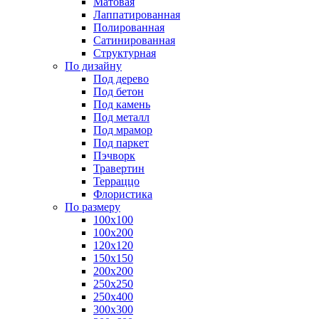
Матовая
Лаппатированная
Полированная
Сатинированная
Структурная
По дизайну
Под дерево
Под бетон
Под камень
Под металл
Под мрамор
Под паркет
Пэчворк
Травертин
Терраццо
Флористика
По размеру
100х100
100х200
120х120
150х150
200х200
250х250
250х400
300х300