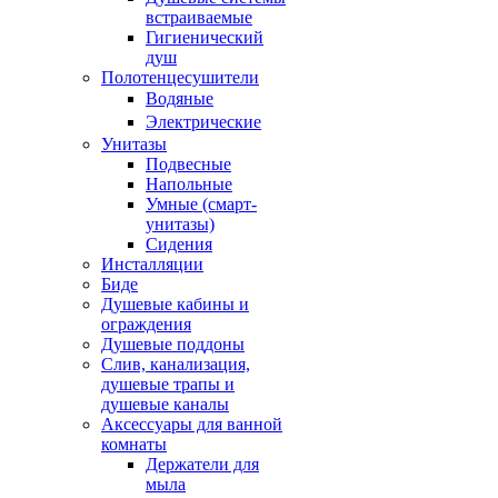
встраиваемые
Гигиенический
душ
Полотенцесушители
ㅤВодяные
ㅤЭлектрические
Унитазы
Подвесные
Напольные
Умные (смарт-
унитазы)
Сидения
Инсталляции
Биде
Душевые кабины и
ограждения
Душевые поддоны
Слив, канализация,
душевые трапы и
душевые каналы
Аксессуары для ванной
комнаты
Держатели для
мыла