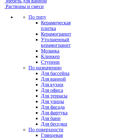
Мебель для ванной
Растворы и смеси
По типу
Керамическая
плитка
Керамогранит
Утолщенный
керамогранит
Мозаика
Клинкер
Ступени
По назначению
Для бассейна
Для ванной
Для кухни
Для офиса
Для террасы
Для улицы
Для фасада
Для фартука
Для бани
Для беседки
По поверхности
Глянцевая