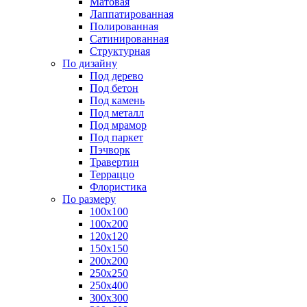
Матовая
Лаппатированная
Полированная
Сатинированная
Структурная
По дизайну
Под дерево
Под бетон
Под камень
Под металл
Под мрамор
Под паркет
Пэчворк
Травертин
Терраццо
Флористика
По размеру
100х100
100х200
120х120
150х150
200х200
250х250
250х400
300х300