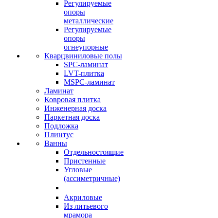
Регулируемые
опоры
металлические
Регулируемые
опоры
огнеупорные
Кварцвиниловые полы
SPC-ламинат
LVT-плитка
MSPC-ламинат
Ламинат
Ковровая плитка
Инженерная доска
Паркетная доска
Подложка
Плинтус
Ванны
Отдельностоящие
Пристенные
Угловые
(ассиметричные)
Акриловые
Из литьевого
мрамора