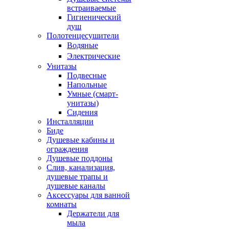
встраиваемые
Гигиенический
душ
Полотенцесушители
ㅤВодяные
ㅤЭлектрические
Унитазы
Подвесные
Напольные
Умные (смарт-
унитазы)
Сидения
Инсталляции
Биде
Душевые кабины и
ограждения
Душевые поддоны
Слив, канализация,
душевые трапы и
душевые каналы
Аксессуары для ванной
комнаты
Держатели для
мыла