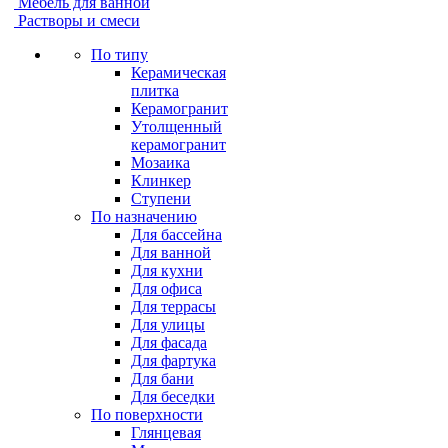
Мебель для ванной
Растворы и смеси
По типу
Керамическая
плитка
Керамогранит
Утолщенный
керамогранит
Мозаика
Клинкер
Ступени
По назначению
Для бассейна
Для ванной
Для кухни
Для офиса
Для террасы
Для улицы
Для фасада
Для фартука
Для бани
Для беседки
По поверхности
Глянцевая