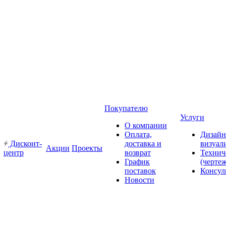
Покупателю
Услуги
О компании
Оплата,
Дизайн
Дисконт-
доставка и
визуал
Акции
Проекты
центр
возврат
Технич
График
(черте
поставок
Консул
Новости