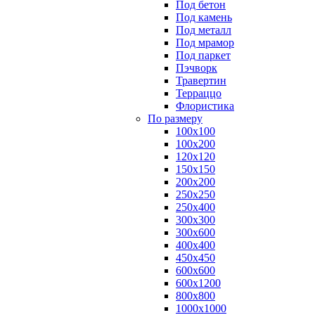
Под бетон
Под камень
Под металл
Под мрамор
Под паркет
Пэчворк
Травертин
Терраццо
Флористика
По размеру
100х100
100х200
120х120
150х150
200х200
250х250
250х400
300х300
300х600
400х400
450х450
600х600
600х1200
800х800
1000х1000