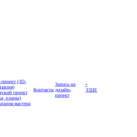
-проект (3D-
Запись на
+
изация)
Контакты
дизайн-
ЕЩЕ
еский проект
проект
жи, планы)
ьтация мастера