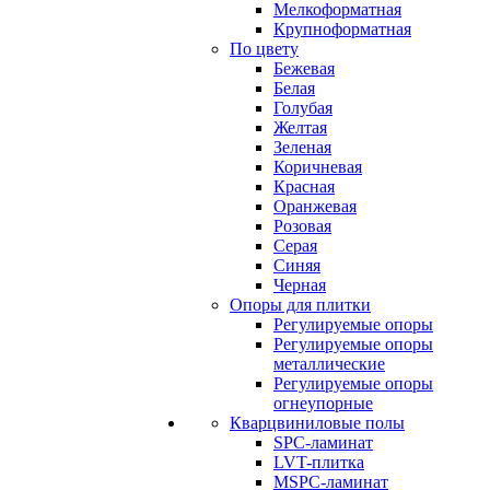
Мелкоформатная
Крупноформатная
По цвету
Бежевая
Белая
Голубая
Желтая
Зеленая
Коричневая
Красная
Оранжевая
Розовая
Серая
Синяя
Черная
Опоры для плитки
Регулируемые опоры
Регулируемые опоры
металлические
Регулируемые опоры
огнеупорные
Кварцвиниловые полы
SPC-ламинат
LVT-плитка
MSPC-ламинат