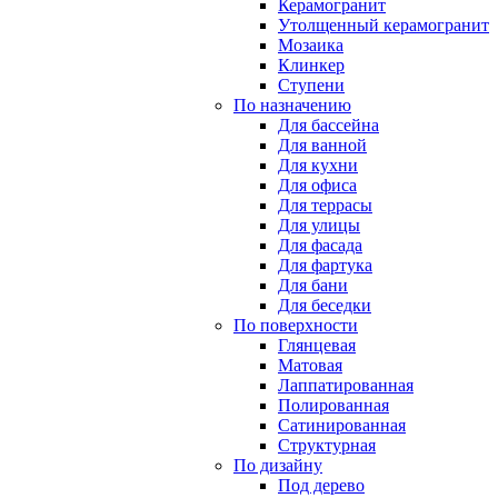
Керамогранит
Утолщенный керамогранит
Мозаика
Клинкер
Ступени
По назначению
Для бассейна
Для ванной
Для кухни
Для офиса
Для террасы
Для улицы
Для фасада
Для фартука
Для бани
Для беседки
По поверхности
Глянцевая
Матовая
Лаппатированная
Полированная
Сатинированная
Структурная
По дизайну
Под дерево