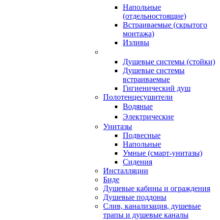
Напольные
(отдельностоящие)
Встраиваемые (скрытого
монтажа)
Изливы
Душевые системы (стойки)
Душевые системы
встраиваемые
Гигиенический душ
Полотенцесушители
ㅤВодяные
ㅤЭлектрические
Унитазы
Подвесные
Напольные
Умные (смарт-унитазы)
Сидения
Инсталляции
Биде
Душевые кабины и ограждения
Душевые поддоны
Слив, канализация, душевые
трапы и душевые каналы