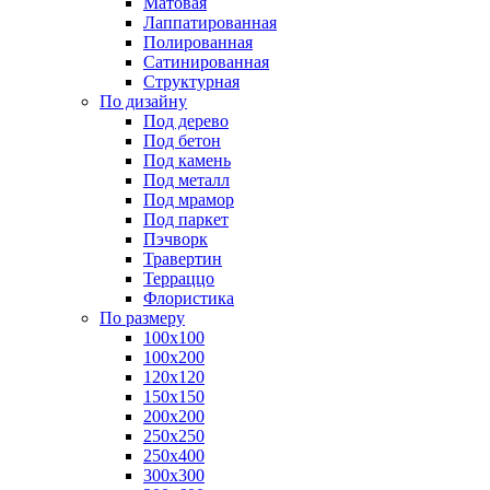
Матовая
Лаппатированная
Полированная
Сатинированная
Структурная
По дизайну
Под дерево
Под бетон
Под камень
Под металл
Под мрамор
Под паркет
Пэчворк
Травертин
Терраццо
Флористика
По размеру
100х100
100х200
120х120
150х150
200х200
250х250
250х400
300х300