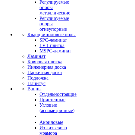
Регулируемые
опоры
металлические
Регулируемые
опоры
огнеупорные
Кварцвиниловые полы
SPC-ламинат
LVT-плитка
MSPC-ламинат
Ламинат
Ковровая плитка
Инженерная доска
Паркетная доска
Подложка
Плинтус
Ванны
Отдельностоящие
Пристенные
Угловые
(ассиметричные)
Акриловые
Из литьевого
мрамора