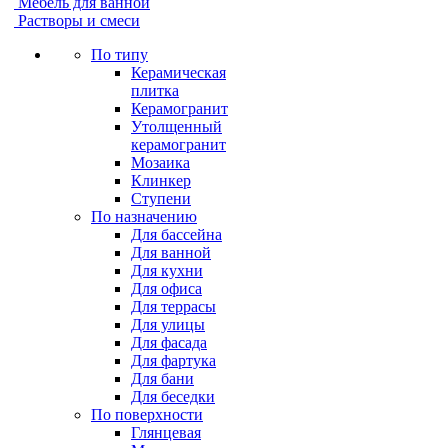
Мебель для ванной
Растворы и смеси
По типу
Керамическая
плитка
Керамогранит
Утолщенный
керамогранит
Мозаика
Клинкер
Ступени
По назначению
Для бассейна
Для ванной
Для кухни
Для офиса
Для террасы
Для улицы
Для фасада
Для фартука
Для бани
Для беседки
По поверхности
Глянцевая