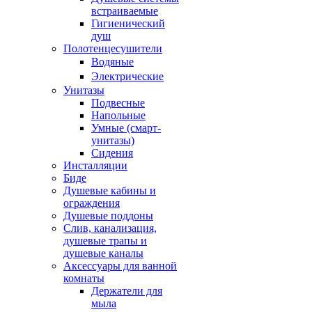
встраиваемые
Гигиенический
душ
Полотенцесушители
ㅤВодяные
ㅤЭлектрические
Унитазы
Подвесные
Напольные
Умные (смарт-
унитазы)
Сидения
Инсталляции
Биде
Душевые кабины и
ограждения
Душевые поддоны
Слив, канализация,
душевые трапы и
душевые каналы
Аксессуары для ванной
комнаты
Держатели для
мыла