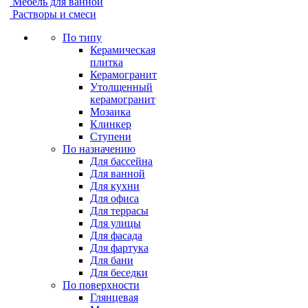
Мебель для ванной
Растворы и смеси
По типу
Керамическая
плитка
Керамогранит
Утолщенный
керамогранит
Мозаика
Клинкер
Ступени
По назначению
Для бассейна
Для ванной
Для кухни
Для офиса
Для террасы
Для улицы
Для фасада
Для фартука
Для бани
Для беседки
По поверхности
Глянцевая