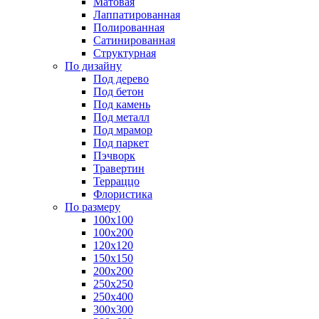
Матовая
Лаппатированная
Полированная
Сатинированная
Структурная
По дизайну
Под дерево
Под бетон
Под камень
Под металл
Под мрамор
Под паркет
Пэчворк
Травертин
Терраццо
Флористика
По размеру
100х100
100х200
120х120
150х150
200х200
250х250
250х400
300х300