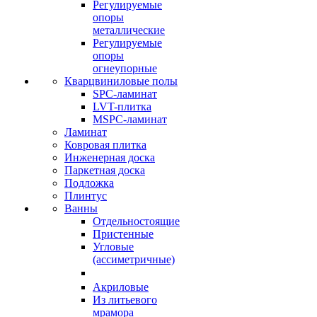
Регулируемые
опоры
металлические
Регулируемые
опоры
огнеупорные
Кварцвиниловые полы
SPC-ламинат
LVT-плитка
MSPC-ламинат
Ламинат
Ковровая плитка
Инженерная доска
Паркетная доска
Подложка
Плинтус
Ванны
Отдельностоящие
Пристенные
Угловые
(ассиметричные)
Акриловые
Из литьевого
мрамора