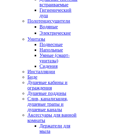
встраиваемые
Гигиенический
душ
Полотенцесушители
ㅤВодяные
ㅤЭлектрические
Унитазы
Подвесные
Напольные
Умные (смарт-
унитазы)
Сидения
Инсталляции
Биде
Душевые кабины и
ограждения
Душевые поддоны
Слив, канализация,
душевые трапы и
душевые каналы
Аксессуары для ванной
комнаты
Держатели для
мыла