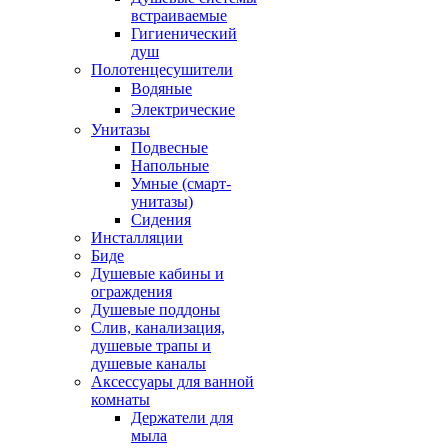
встраиваемые
Гигиенический
душ
Полотенцесушители
ㅤВодяные
ㅤЭлектрические
Унитазы
Подвесные
Напольные
Умные (смарт-
унитазы)
Сидения
Инсталляции
Биде
Душевые кабины и
ограждения
Душевые поддоны
Слив, канализация,
душевые трапы и
душевые каналы
Аксессуары для ванной
комнаты
Держатели для
мыла