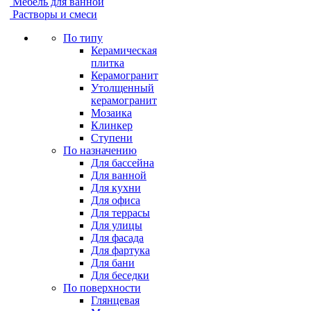
Мебель для ванной
Растворы и смеси
По типу
Керамическая
плитка
Керамогранит
Утолщенный
керамогранит
Мозаика
Клинкер
Ступени
По назначению
Для бассейна
Для ванной
Для кухни
Для офиса
Для террасы
Для улицы
Для фасада
Для фартука
Для бани
Для беседки
По поверхности
Глянцевая