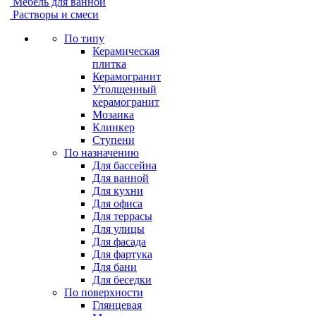
Мебель для ванной
Растворы и смеси
По типу
Керамическая
плитка
Керамогранит
Утолщенный
керамогранит
Мозаика
Клинкер
Ступени
По назначению
Для бассейна
Для ванной
Для кухни
Для офиса
Для террасы
Для улицы
Для фасада
Для фартука
Для бани
Для беседки
По поверхности
Глянцевая