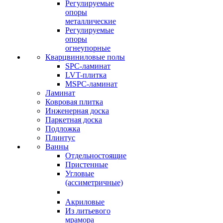
Регулируемые
опоры
металлические
Регулируемые
опоры
огнеупорные
Кварцвиниловые полы
SPC-ламинат
LVT-плитка
MSPC-ламинат
Ламинат
Ковровая плитка
Инженерная доска
Паркетная доска
Подложка
Плинтус
Ванны
Отдельностоящие
Пристенные
Угловые
(ассиметричные)
Акриловые
Из литьевого
мрамора