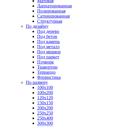
Матовая
Лаппатированная
Полированная
Сатинированная
Структурная
По дизайну
Под дерево
Под бетон
Под камень
Под металл
Под мрамор
Под паркет
Пэчворк
Травертин
Терраццо
Флористика
По размеру
100х100
100х200
120х120
150х150
200х200
250х250
250х400
300х300