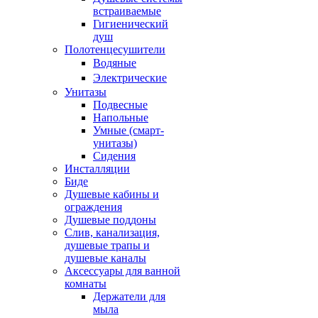
встраиваемые
Гигиенический
душ
Полотенцесушители
ㅤВодяные
ㅤЭлектрические
Унитазы
Подвесные
Напольные
Умные (смарт-
унитазы)
Сидения
Инсталляции
Биде
Душевые кабины и
ограждения
Душевые поддоны
Слив, канализация,
душевые трапы и
душевые каналы
Аксессуары для ванной
комнаты
Держатели для
мыла