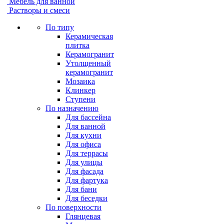
Мебель для ванной
Растворы и смеси
По типу
Керамическая
плитка
Керамогранит
Утолщенный
керамогранит
Мозаика
Клинкер
Ступени
По назначению
Для бассейна
Для ванной
Для кухни
Для офиса
Для террасы
Для улицы
Для фасада
Для фартука
Для бани
Для беседки
По поверхности
Глянцевая