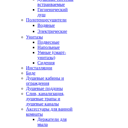
встраиваемые
Гигиенический
душ
Полотенцесушители
ㅤВодяные
ㅤЭлектрические
Унитазы
Подвесные
Напольные
Умные (смарт-
унитазы)
Сидения
Инсталляции
Биде
Душевые кабины и
ограждения
Душевые поддоны
Слив, канализация,
душевые трапы и
душевые каналы
Аксессуары для ванной
комнаты
Держатели для
мыла