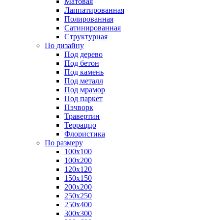
Матовая
Лаппатированная
Полированная
Сатинированная
Структурная
По дизайну
Под дерево
Под бетон
Под камень
Под металл
Под мрамор
Под паркет
Пэчворк
Травертин
Терраццо
Флористика
По размеру
100х100
100х200
120х120
150х150
200х200
250х250
250х400
300х300