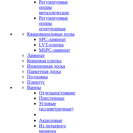
Регулируемые
опоры
металлические
Регулируемые
опоры
огнеупорные
Кварцвиниловые полы
SPC-ламинат
LVT-плитка
MSPC-ламинат
Ламинат
Ковровая плитка
Инженерная доска
Паркетная доска
Подложка
Плинтус
Ванны
Отдельностоящие
Пристенные
Угловые
(ассиметричные)
Акриловые
Из литьевого
мрамора