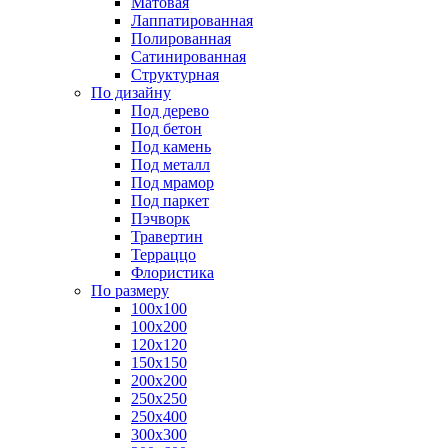
Матовая
Лаппатированная
Полированная
Сатинированная
Структурная
По дизайну
Под дерево
Под бетон
Под камень
Под металл
Под мрамор
Под паркет
Пэчворк
Травертин
Терраццо
Флористика
По размеру
100х100
100х200
120х120
150х150
200х200
250х250
250х400
300х300