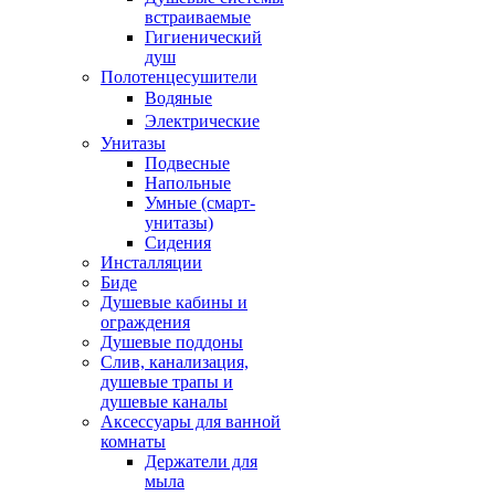
встраиваемые
Гигиенический
душ
Полотенцесушители
ㅤВодяные
ㅤЭлектрические
Унитазы
Подвесные
Напольные
Умные (смарт-
унитазы)
Сидения
Инсталляции
Биде
Душевые кабины и
ограждения
Душевые поддоны
Слив, канализация,
душевые трапы и
душевые каналы
Аксессуары для ванной
комнаты
Держатели для
мыла