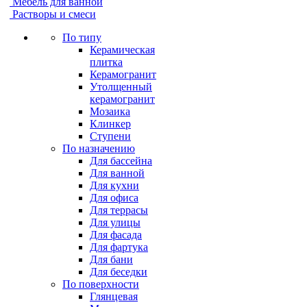
Мебель для ванной
Растворы и смеси
По типу
Керамическая
плитка
Керамогранит
Утолщенный
керамогранит
Мозаика
Клинкер
Ступени
По назначению
Для бассейна
Для ванной
Для кухни
Для офиса
Для террасы
Для улицы
Для фасада
Для фартука
Для бани
Для беседки
По поверхности
Глянцевая