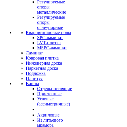
Регулируемые
опоры
металлические
Регулируемые
опоры
огнеупорные
Кварцвиниловые полы
SPC-ламинат
LVT-плитка
MSPC-ламинат
Ламинат
Ковровая плитка
Инженерная доска
Паркетная доска
Подложка
Плинтус
Ванны
Отдельностоящие
Пристенные
Угловые
(ассиметричные)
Акриловые
Из литьевого
мрамора