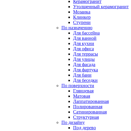
Керамогранит
Утолщенный керамогранит
Мозаика
Клинкер
Ступени
По назначению
Для бассейна
Для ванной
Для кухни
Для офиса
Для террасы
Для улицы
Для фасада
Для фартука
Для бани
Для беседки
По поверхности
Глянцевая
Матовая
Лаппатированная
Полированная
Сатинированная
Структурная
По дизайну
Под дерево