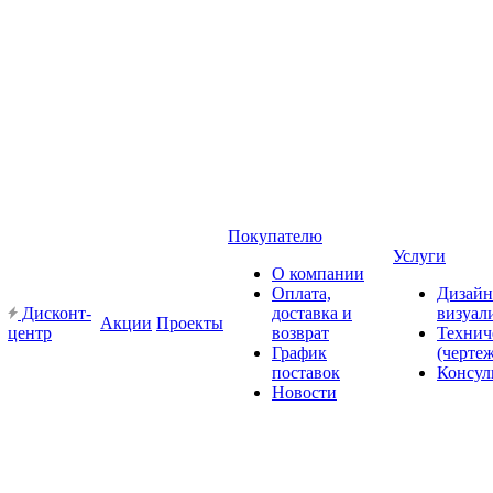
Покупателю
Услуги
О компании
Оплата,
Дизайн
Дисконт-
доставка и
визуал
Акции
Проекты
центр
возврат
Технич
График
(черте
поставок
Консул
Новости