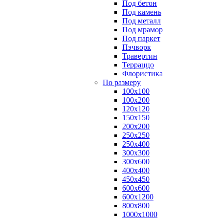
Под бетон
Под камень
Под металл
Под мрамор
Под паркет
Пэчворк
Травертин
Терраццо
Флористика
По размеру
100х100
100х200
120х120
150х150
200х200
250х250
250х400
300х300
300х600
400х400
450х450
600х600
600х1200
800х800
1000х1000