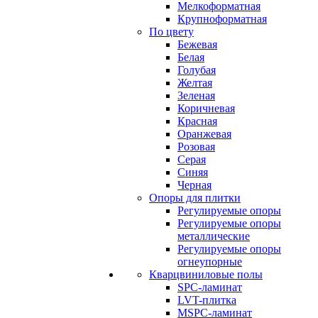
Мелкоформатная
Крупноформатная
По цвету
Бежевая
Белая
Голубая
Желтая
Зеленая
Коричневая
Красная
Оранжевая
Розовая
Серая
Синяя
Черная
Опоры для плитки
Регулируемые опоры
Регулируемые опоры
металлические
Регулируемые опоры
огнеупорные
Кварцвиниловые полы
SPC-ламинат
LVT-плитка
MSPC-ламинат