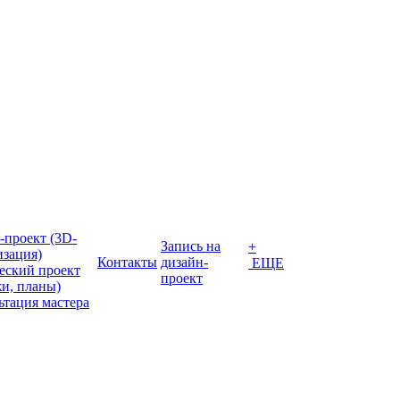
-проект (3D-
Запись на
+
изация)
Контакты
дизайн-
ЕЩЕ
еский проект
проект
жи, планы)
ьтация мастера