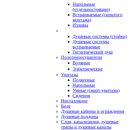
Напольные
(отдельностоящие)
Встраиваемые (скрытого
монтажа)
Изливы
Душевые системы (стойки)
Душевые системы
встраиваемые
Гигиенический душ
Полотенцесушители
ㅤВодяные
ㅤЭлектрические
Унитазы
Подвесные
Напольные
Умные (смарт-унитазы)
Сидения
Инсталляции
Биде
Душевые кабины и ограждения
Душевые поддоны
Слив, канализация, душевые
трапы и душевые каналы