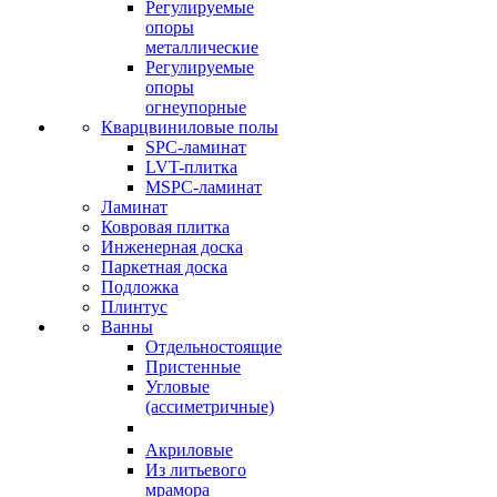
Регулируемые
опоры
металлические
Регулируемые
опоры
огнеупорные
Кварцвиниловые полы
SPC-ламинат
LVT-плитка
MSPC-ламинат
Ламинат
Ковровая плитка
Инженерная доска
Паркетная доска
Подложка
Плинтус
Ванны
Отдельностоящие
Пристенные
Угловые
(ассиметричные)
Акриловые
Из литьевого
мрамора