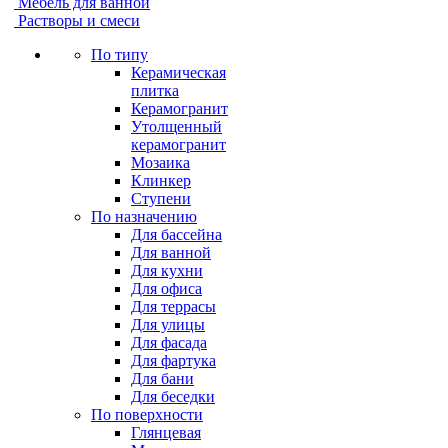
Мебель для ванной
Растворы и смеси
По типу
Керамическая
плитка
Керамогранит
Утолщенный
керамогранит
Мозаика
Клинкер
Ступени
По назначению
Для бассейна
Для ванной
Для кухни
Для офиса
Для террасы
Для улицы
Для фасада
Для фартука
Для бани
Для беседки
По поверхности
Глянцевая