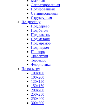
Матовая
Лаппатированная
Полированная
Сатинированная
Структурная
По дизайну
Под дерево
Под бетон
Под камень
Под металл
Под мрамор
Под паркет
Пэчворк
Травертин
Терраццо
Флористика
По размеру
100х100
100х200
120х120
150х150
200х200
250х250
250х400
300х300