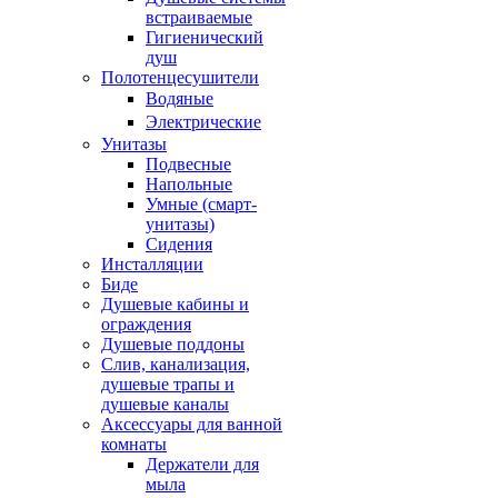
встраиваемые
Гигиенический
душ
Полотенцесушители
ㅤВодяные
ㅤЭлектрические
Унитазы
Подвесные
Напольные
Умные (смарт-
унитазы)
Сидения
Инсталляции
Биде
Душевые кабины и
ограждения
Душевые поддоны
Слив, канализация,
душевые трапы и
душевые каналы
Аксессуары для ванной
комнаты
Держатели для
мыла