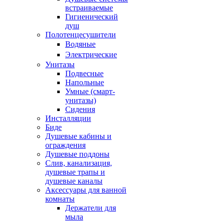
встраиваемые
Гигиенический
душ
Полотенцесушители
ㅤВодяные
ㅤЭлектрические
Унитазы
Подвесные
Напольные
Умные (смарт-
унитазы)
Сидения
Инсталляции
Биде
Душевые кабины и
ограждения
Душевые поддоны
Слив, канализация,
душевые трапы и
душевые каналы
Аксессуары для ванной
комнаты
Держатели для
мыла