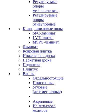
Регулируемые
опоры
металлические
Регулируемые
опоры
огнеупорные
Кварцвиниловые полы
SPC-ламинат
LVT-плитка
MSPC-ламинат
Ламинат
Ковровая плитка
Инженерная доска
Паркетная доска
Подложка
Плинтус
Ванны
Отдельностоящие
Пристенные
Угловые
(ассиметричные)
Акриловые
Из литьевого
мрамора