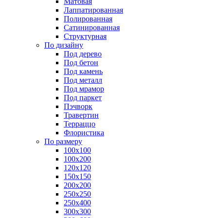
Матовая
Лаппатированная
Полированная
Сатинированная
Структурная
По дизайну
Под дерево
Под бетон
Под камень
Под металл
Под мрамор
Под паркет
Пэчворк
Травертин
Терраццо
Флористика
По размеру
100х100
100х200
120х120
150х150
200х200
250х250
250х400
300х300