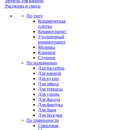
Мебель для ванной
Растворы и смеси
По типу
Керамическая
плитка
Керамогранит
Утолщенный
керамогранит
Мозаика
Клинкер
Ступени
По назначению
Для бассейна
Для ванной
Для кухни
Для офиса
Для террасы
Для улицы
Для фасада
Для фартука
Для бани
Для беседки
По поверхности
Глянцевая