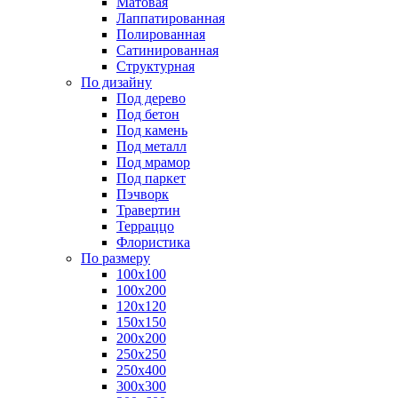
Матовая
Лаппатированная
Полированная
Сатинированная
Структурная
По дизайну
Под дерево
Под бетон
Под камень
Под металл
Под мрамор
Под паркет
Пэчворк
Травертин
Терраццо
Флористика
По размеру
100х100
100х200
120х120
150х150
200х200
250х250
250х400
300х300