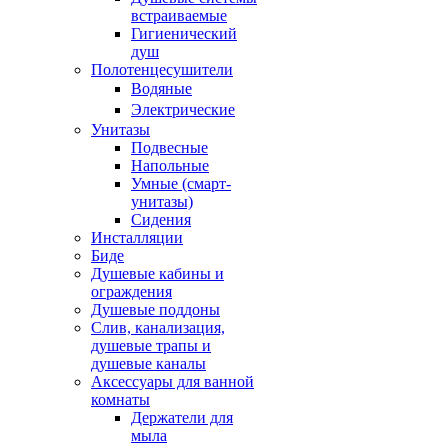
встраиваемые
Гигиенический
душ
Полотенцесушители
ㅤВодяные
ㅤЭлектрические
Унитазы
Подвесные
Напольные
Умные (смарт-
унитазы)
Сидения
Инсталляции
Биде
Душевые кабины и
ограждения
Душевые поддоны
Слив, канализация,
душевые трапы и
душевые каналы
Аксессуары для ванной
комнаты
Держатели для
мыла