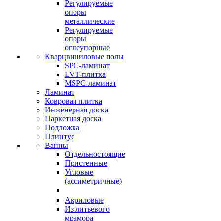
Регулируемые
опоры
металлические
Регулируемые
опоры
огнеупорные
Кварцвиниловые полы
SPC-ламинат
LVT-плитка
MSPC-ламинат
Ламинат
Ковровая плитка
Инженерная доска
Паркетная доска
Подложка
Плинтус
Ванны
Отдельностоящие
Пристенные
Угловые
(ассиметричные)
Акриловые
Из литьевого
мрамора