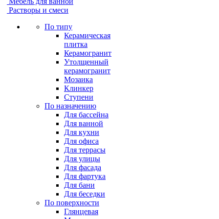
Мебель для ванной
Растворы и смеси
По типу
Керамическая
плитка
Керамогранит
Утолщенный
керамогранит
Мозаика
Клинкер
Ступени
По назначению
Для бассейна
Для ванной
Для кухни
Для офиса
Для террасы
Для улицы
Для фасада
Для фартука
Для бани
Для беседки
По поверхности
Глянцевая