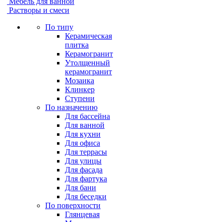
Мебель для ванной
Растворы и смеси
По типу
Керамическая
плитка
Керамогранит
Утолщенный
керамогранит
Мозаика
Клинкер
Ступени
По назначению
Для бассейна
Для ванной
Для кухни
Для офиса
Для террасы
Для улицы
Для фасада
Для фартука
Для бани
Для беседки
По поверхности
Глянцевая