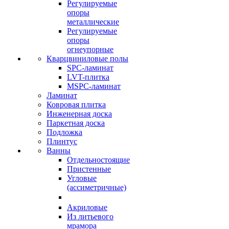
Регулируемые
опоры
металлические
Регулируемые
опоры
огнеупорные
Кварцвиниловые полы
SPC-ламинат
LVT-плитка
MSPC-ламинат
Ламинат
Ковровая плитка
Инженерная доска
Паркетная доска
Подложка
Плинтус
Ванны
Отдельностоящие
Пристенные
Угловые
(ассиметричные)
Акриловые
Из литьевого
мрамора