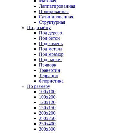
Матовая
Лаппатированная
Полированная
Сатинированная
Структурная
По дизайну
Под дерево
Под бетон
Под камень
Под металл
Под мрамор
Под паркет
Пэчворк
Травертин
Терраццо
Флористика
По размеру
100х100
100х200
120х120
150х150
200х200
250х250
250х400
300х300