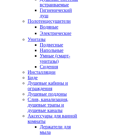
встраиваемые
Гигиенический
душ
Полотенцесушители
ㅤВодяные
ㅤЭлектрические
Унитазы
Подвесные
Напольные
Умные (смарт-
унитазы)
Сидения
Инсталляции
Биде
Душевые кабины и
ограждения
Душевые поддоны
Слив, канализация,
душевые трапы и
душевые каналы
Аксессуары для ванной
комнаты
Держатели для
мыла