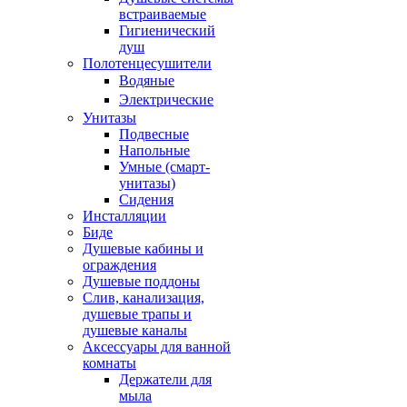
встраиваемые
Гигиенический
душ
Полотенцесушители
ㅤВодяные
ㅤЭлектрические
Унитазы
Подвесные
Напольные
Умные (смарт-
унитазы)
Сидения
Инсталляции
Биде
Душевые кабины и
ограждения
Душевые поддоны
Слив, канализация,
душевые трапы и
душевые каналы
Аксессуары для ванной
комнаты
Держатели для
мыла