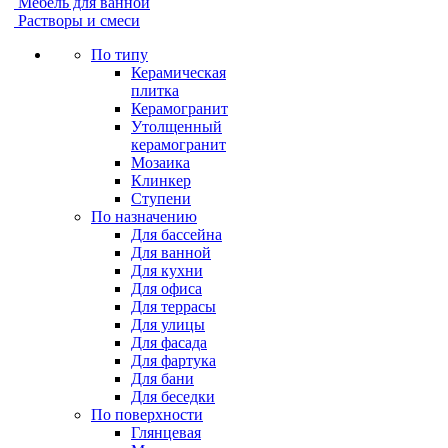
Мебель для ванной
Растворы и смеси
По типу
Керамическая
плитка
Керамогранит
Утолщенный
керамогранит
Мозаика
Клинкер
Ступени
По назначению
Для бассейна
Для ванной
Для кухни
Для офиса
Для террасы
Для улицы
Для фасада
Для фартука
Для бани
Для беседки
По поверхности
Глянцевая