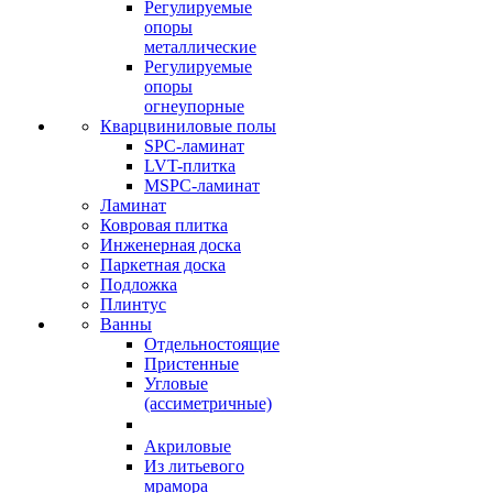
Регулируемые
опоры
металлические
Регулируемые
опоры
огнеупорные
Кварцвиниловые полы
SPC-ламинат
LVT-плитка
MSPC-ламинат
Ламинат
Ковровая плитка
Инженерная доска
Паркетная доска
Подложка
Плинтус
Ванны
Отдельностоящие
Пристенные
Угловые
(ассиметричные)
Акриловые
Из литьевого
мрамора