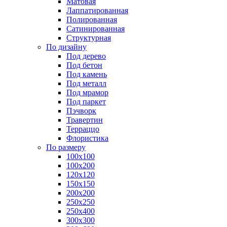
Матовая
Лаппатированная
Полированная
Сатинированная
Структурная
По дизайну
Под дерево
Под бетон
Под камень
Под металл
Под мрамор
Под паркет
Пэчворк
Травертин
Терраццо
Флористика
По размеру
100х100
100х200
120х120
150х150
200х200
250х250
250х400
300х300