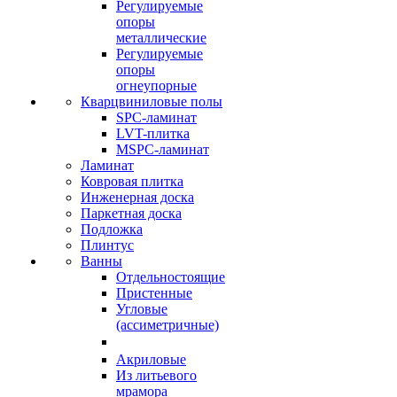
Регулируемые
опоры
металлические
Регулируемые
опоры
огнеупорные
Кварцвиниловые полы
SPC-ламинат
LVT-плитка
MSPC-ламинат
Ламинат
Ковровая плитка
Инженерная доска
Паркетная доска
Подложка
Плинтус
Ванны
Отдельностоящие
Пристенные
Угловые
(ассиметричные)
Акриловые
Из литьевого
мрамора