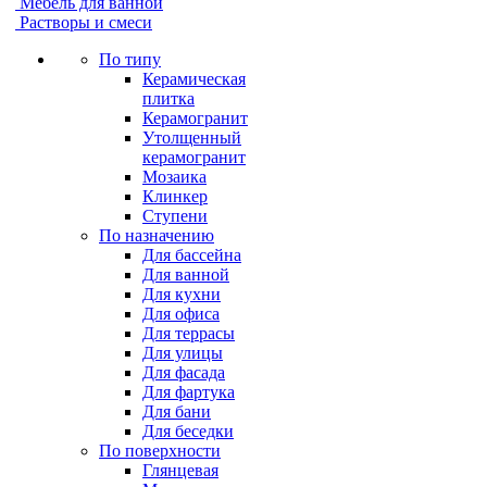
Мебель для ванной
Растворы и смеси
По типу
Керамическая
плитка
Керамогранит
Утолщенный
керамогранит
Мозаика
Клинкер
Ступени
По назначению
Для бассейна
Для ванной
Для кухни
Для офиса
Для террасы
Для улицы
Для фасада
Для фартука
Для бани
Для беседки
По поверхности
Глянцевая