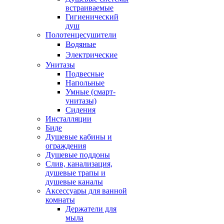
встраиваемые
Гигиенический
душ
Полотенцесушители
ㅤВодяные
ㅤЭлектрические
Унитазы
Подвесные
Напольные
Умные (смарт-
унитазы)
Сидения
Инсталляции
Биде
Душевые кабины и
ограждения
Душевые поддоны
Слив, канализация,
душевые трапы и
душевые каналы
Аксессуары для ванной
комнаты
Держатели для
мыла