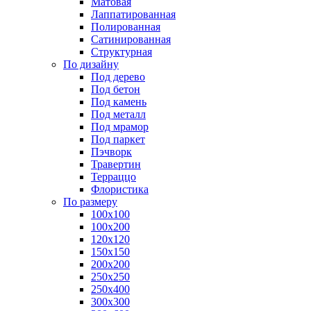
Матовая
Лаппатированная
Полированная
Сатинированная
Структурная
По дизайну
Под дерево
Под бетон
Под камень
Под металл
Под мрамор
Под паркет
Пэчворк
Травертин
Терраццо
Флористика
По размеру
100х100
100х200
120х120
150х150
200х200
250х250
250х400
300х300