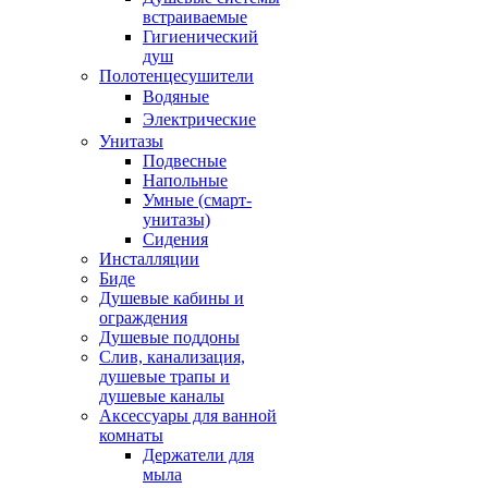
встраиваемые
Гигиенический
душ
Полотенцесушители
ㅤВодяные
ㅤЭлектрические
Унитазы
Подвесные
Напольные
Умные (смарт-
унитазы)
Сидения
Инсталляции
Биде
Душевые кабины и
ограждения
Душевые поддоны
Слив, канализация,
душевые трапы и
душевые каналы
Аксессуары для ванной
комнаты
Держатели для
мыла