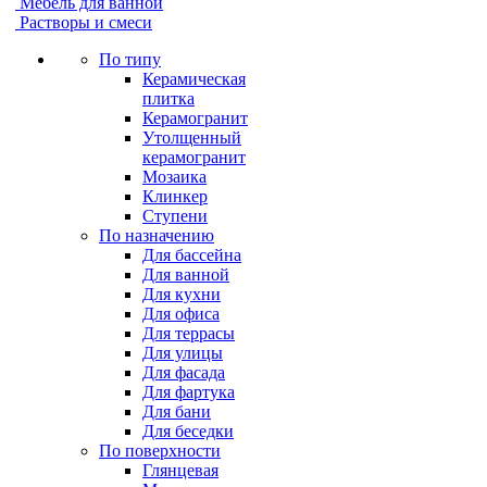
Мебель для ванной
Растворы и смеси
По типу
Керамическая
плитка
Керамогранит
Утолщенный
керамогранит
Мозаика
Клинкер
Ступени
По назначению
Для бассейна
Для ванной
Для кухни
Для офиса
Для террасы
Для улицы
Для фасада
Для фартука
Для бани
Для беседки
По поверхности
Глянцевая