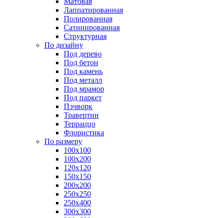
Матовая
Лаппатированная
Полированная
Сатинированная
Структурная
По дизайну
Под дерево
Под бетон
Под камень
Под металл
Под мрамор
Под паркет
Пэчворк
Травертин
Терраццо
Флористика
По размеру
100х100
100х200
120х120
150х150
200х200
250х250
250х400
300х300