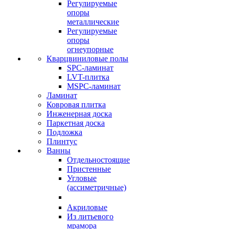
Регулируемые
опоры
металлические
Регулируемые
опоры
огнеупорные
Кварцвиниловые полы
SPC-ламинат
LVT-плитка
MSPC-ламинат
Ламинат
Ковровая плитка
Инженерная доска
Паркетная доска
Подложка
Плинтус
Ванны
Отдельностоящие
Пристенные
Угловые
(ассиметричные)
Акриловые
Из литьевого
мрамора