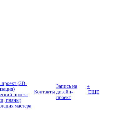
-проект (3D-
Запись на
+
изация)
Контакты
дизайн-
ЕЩЕ
еский проект
проект
жи, планы)
ьтация мастера