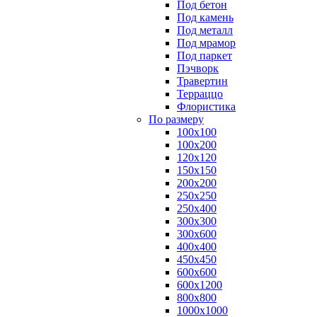
Под бетон
Под камень
Под металл
Под мрамор
Под паркет
Пэчворк
Травертин
Терраццо
Флористика
По размеру
100х100
100х200
120х120
150х150
200х200
250х250
250х400
300х300
300х600
400х400
450х450
600х600
600х1200
800х800
1000х1000