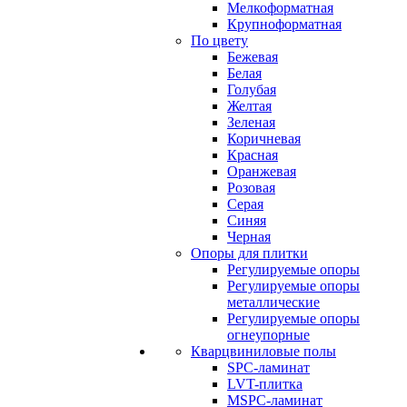
Мелкоформатная
Крупноформатная
По цвету
Бежевая
Белая
Голубая
Желтая
Зеленая
Коричневая
Красная
Оранжевая
Розовая
Серая
Синяя
Черная
Опоры для плитки
Регулируемые опоры
Регулируемые опоры
металлические
Регулируемые опоры
огнеупорные
Кварцвиниловые полы
SPC-ламинат
LVT-плитка
MSPC-ламинат