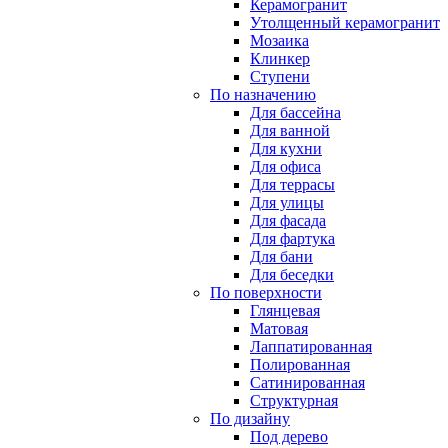
Керамогранит
Утолщенный керамогранит
Мозаика
Клинкер
Ступени
По назначению
Для бассейна
Для ванной
Для кухни
Для офиса
Для террасы
Для улицы
Для фасада
Для фартука
Для бани
Для беседки
По поверхности
Глянцевая
Матовая
Лаппатированная
Полированная
Сатинированная
Структурная
По дизайну
Под дерево