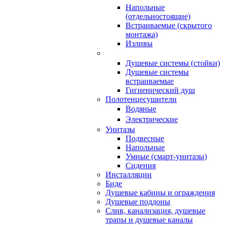
Напольные
(отдельностоящие)
Встраиваемые (скрытого
монтажа)
Изливы
Душевые системы (стойки)
Душевые системы
встраиваемые
Гигиенический душ
Полотенцесушители
ㅤВодяные
ㅤЭлектрические
Унитазы
Подвесные
Напольные
Умные (смарт-унитазы)
Сидения
Инсталляции
Биде
Душевые кабины и ограждения
Душевые поддоны
Слив, канализация, душевые
трапы и душевые каналы