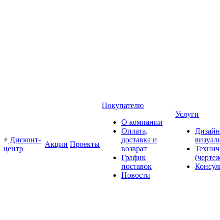
Покупателю
Услуги
О компании
Оплата,
Дизайн
Дисконт-
доставка и
визуал
Акции
Проекты
центр
возврат
Технич
График
(черте
поставок
Консул
Новости