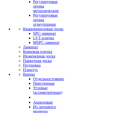
Регулируемые
опоры
металлические
Регулируемые
опоры
огнеупорные
Кварцвиниловые полы
SPC-ламинат
LVT-плитка
MSPC-ламинат
Ламинат
Ковровая плитка
Инженерная доска
Паркетная доска
Подложка
Плинтус
Ванны
Отдельностоящие
Пристенные
Угловые
(ассиметричные)
Акриловые
Из литьевого
мрамора