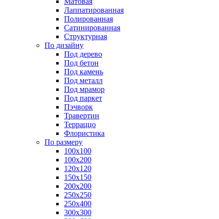
Матовая
Лаппатированная
Полированная
Сатинированная
Структурная
По дизайну
Под дерево
Под бетон
Под камень
Под металл
Под мрамор
Под паркет
Пэчворк
Травертин
Терраццо
Флористика
По размеру
100х100
100х200
120х120
150х150
200х200
250х250
250х400
300х300