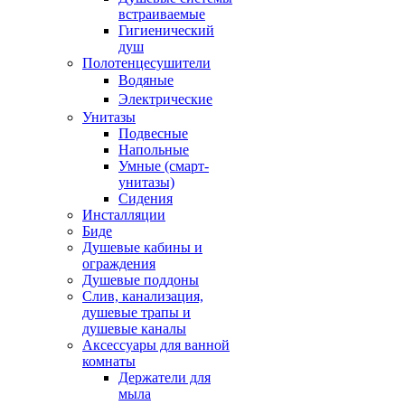
встраиваемые
Гигиенический
душ
Полотенцесушители
ㅤВодяные
ㅤЭлектрические
Унитазы
Подвесные
Напольные
Умные (смарт-
унитазы)
Сидения
Инсталляции
Биде
Душевые кабины и
ограждения
Душевые поддоны
Слив, канализация,
душевые трапы и
душевые каналы
Аксессуары для ванной
комнаты
Держатели для
мыла