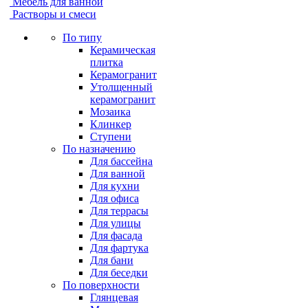
Мебель для ванной
Растворы и смеси
По типу
Керамическая
плитка
Керамогранит
Утолщенный
керамогранит
Мозаика
Клинкер
Ступени
По назначению
Для бассейна
Для ванной
Для кухни
Для офиса
Для террасы
Для улицы
Для фасада
Для фартука
Для бани
Для беседки
По поверхности
Глянцевая