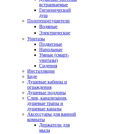
встраиваемые
Гигиенический
душ
Полотенцесушители
ㅤВодяные
ㅤЭлектрические
Унитазы
Подвесные
Напольные
Умные (смарт-
унитазы)
Сидения
Инсталляции
Биде
Душевые кабины и
ограждения
Душевые поддоны
Слив, канализация,
душевые трапы и
душевые каналы
Аксессуары для ванной
комнаты
Держатели для
мыла