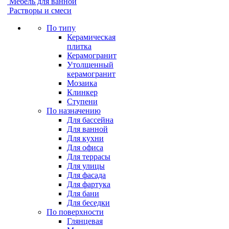
Мебель для ванной
Растворы и смеси
По типу
Керамическая
плитка
Керамогранит
Утолщенный
керамогранит
Мозаика
Клинкер
Ступени
По назначению
Для бассейна
Для ванной
Для кухни
Для офиса
Для террасы
Для улицы
Для фасада
Для фартука
Для бани
Для беседки
По поверхности
Глянцевая