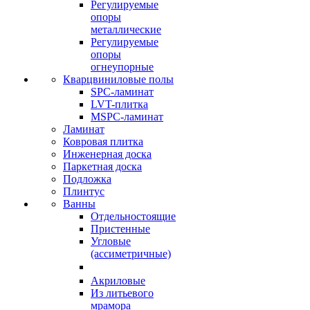
Регулируемые
опоры
металлические
Регулируемые
опоры
огнеупорные
Кварцвиниловые полы
SPC-ламинат
LVT-плитка
MSPC-ламинат
Ламинат
Ковровая плитка
Инженерная доска
Паркетная доска
Подложка
Плинтус
Ванны
Отдельностоящие
Пристенные
Угловые
(ассиметричные)
Акриловые
Из литьевого
мрамора