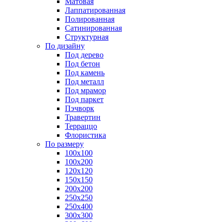
Матовая
Лаппатированная
Полированная
Сатинированная
Структурная
По дизайну
Под дерево
Под бетон
Под камень
Под металл
Под мрамор
Под паркет
Пэчворк
Травертин
Терраццо
Флористика
По размеру
100х100
100х200
120х120
150х150
200х200
250х250
250х400
300х300