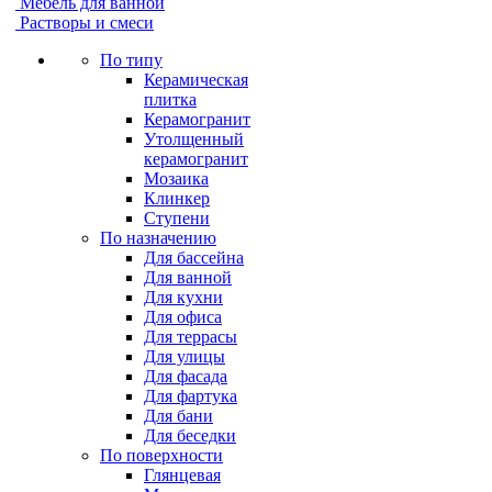
Мебель для ванной
Растворы и смеси
По типу
Керамическая
плитка
Керамогранит
Утолщенный
керамогранит
Мозаика
Клинкер
Ступени
По назначению
Для бассейна
Для ванной
Для кухни
Для офиса
Для террасы
Для улицы
Для фасада
Для фартука
Для бани
Для беседки
По поверхности
Глянцевая