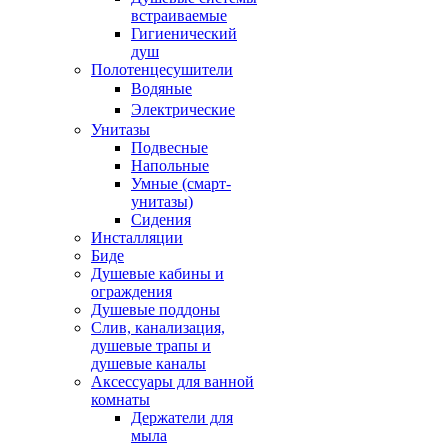
встраиваемые
Гигиенический
душ
Полотенцесушители
ㅤВодяные
ㅤЭлектрические
Унитазы
Подвесные
Напольные
Умные (смарт-
унитазы)
Сидения
Инсталляции
Биде
Душевые кабины и
ограждения
Душевые поддоны
Слив, канализация,
душевые трапы и
душевые каналы
Аксессуары для ванной
комнаты
Держатели для
мыла