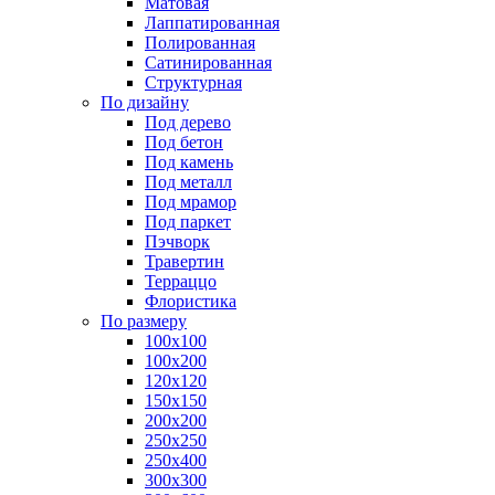
Матовая
Лаппатированная
Полированная
Сатинированная
Структурная
По дизайну
Под дерево
Под бетон
Под камень
Под металл
Под мрамор
Под паркет
Пэчворк
Травертин
Терраццо
Флористика
По размеру
100х100
100х200
120х120
150х150
200х200
250х250
250х400
300х300