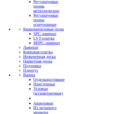
Регулируемые
опоры
металлические
Регулируемые
опоры
огнеупорные
Кварцвиниловые полы
SPC-ламинат
LVT-плитка
MSPC-ламинат
Ламинат
Ковровая плитка
Инженерная доска
Паркетная доска
Подложка
Плинтус
Ванны
Отдельностоящие
Пристенные
Угловые
(ассиметричные)
Акриловые
Из литьевого
мрамора