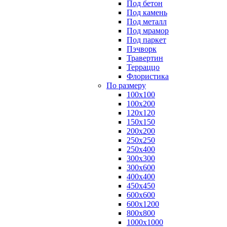
Под бетон
Под камень
Под металл
Под мрамор
Под паркет
Пэчворк
Травертин
Терраццо
Флористика
По размеру
100х100
100х200
120х120
150х150
200х200
250х250
250х400
300х300
300х600
400х400
450х450
600х600
600х1200
800х800
1000х1000