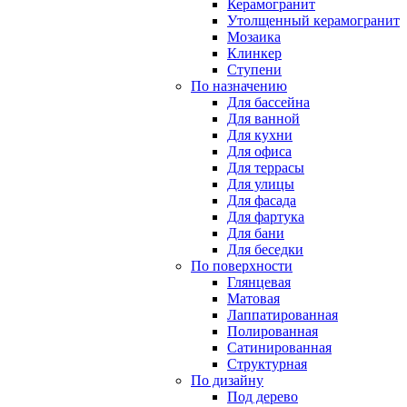
Керамогранит
Утолщенный керамогранит
Мозаика
Клинкер
Ступени
По назначению
Для бассейна
Для ванной
Для кухни
Для офиса
Для террасы
Для улицы
Для фасада
Для фартука
Для бани
Для беседки
По поверхности
Глянцевая
Матовая
Лаппатированная
Полированная
Сатинированная
Структурная
По дизайну
Под дерево