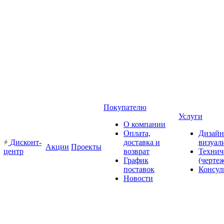
Покупателю
Услуги
О компании
Оплата,
Дизайн
Дисконт-
доставка и
визуал
Акции
Проекты
центр
возврат
Технич
График
(черте
поставок
Консул
Новости