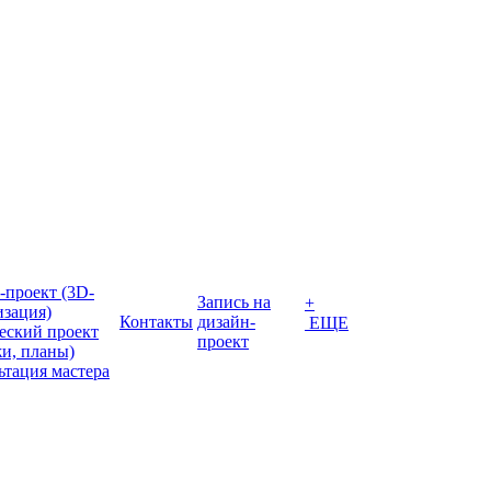
-проект (3D-
Запись на
+
изация)
Контакты
дизайн-
ЕЩЕ
еский проект
проект
жи, планы)
ьтация мастера