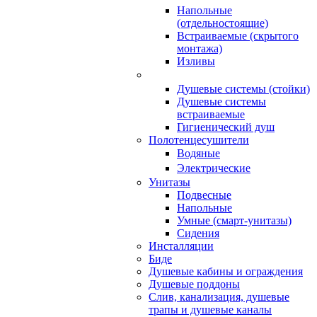
Напольные
(отдельностоящие)
Встраиваемые (скрытого
монтажа)
Изливы
Душевые системы (стойки)
Душевые системы
встраиваемые
Гигиенический душ
Полотенцесушители
ㅤВодяные
ㅤЭлектрические
Унитазы
Подвесные
Напольные
Умные (смарт-унитазы)
Сидения
Инсталляции
Биде
Душевые кабины и ограждения
Душевые поддоны
Слив, канализация, душевые
трапы и душевые каналы