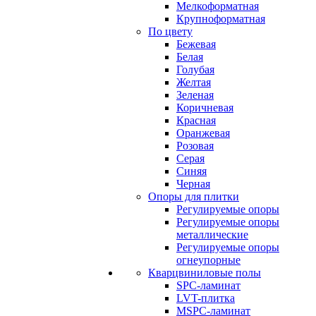
Мелкоформатная
Крупноформатная
По цвету
Бежевая
Белая
Голубая
Желтая
Зеленая
Коричневая
Красная
Оранжевая
Розовая
Серая
Синяя
Черная
Опоры для плитки
Регулируемые опоры
Регулируемые опоры
металлические
Регулируемые опоры
огнеупорные
Кварцвиниловые полы
SPC-ламинат
LVT-плитка
MSPC-ламинат