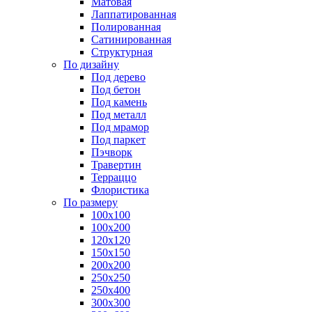
Матовая
Лаппатированная
Полированная
Сатинированная
Структурная
По дизайну
Под дерево
Под бетон
Под камень
Под металл
Под мрамор
Под паркет
Пэчворк
Травертин
Терраццо
Флористика
По размеру
100х100
100х200
120х120
150х150
200х200
250х250
250х400
300х300