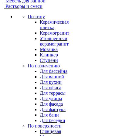
Мебель для ванной
Растворы и смеси
По типу
Керамическая
плитка
Керамогранит
Утолщенный
керамогранит
Мозаика
Клинкер
Ступени
По назначению
Для бассейна
Для ванной
Для кухни
Для офиса
Для террасы
Для улицы
Для фасада
Для фартука
Для бани
Для беседки
По поверхности
Глянцевая