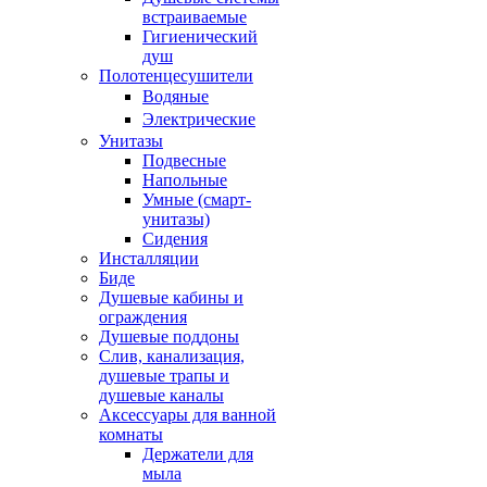
встраиваемые
Гигиенический
душ
Полотенцесушители
ㅤВодяные
ㅤЭлектрические
Унитазы
Подвесные
Напольные
Умные (смарт-
унитазы)
Сидения
Инсталляции
Биде
Душевые кабины и
ограждения
Душевые поддоны
Слив, канализация,
душевые трапы и
душевые каналы
Аксессуары для ванной
комнаты
Держатели для
мыла