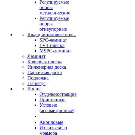
Регулируемые
опоры
металлические
Регулируемые
опоры
огнеупорные
Кварцвиниловые полы
SPC-ламинат
LVT-плитка
MSPC-ламинат
Ламинат
Ковровая плитка
Инженерная доска
Паркетная доска
Подложка
Плинтус
Ванны
Отдельностоящие
Пристенные
Угловые
(ассиметричные)
Акриловые
Из литьевого
мрамора