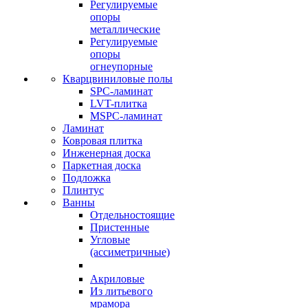
Регулируемые
опоры
металлические
Регулируемые
опоры
огнеупорные
Кварцвиниловые полы
SPC-ламинат
LVT-плитка
MSPC-ламинат
Ламинат
Ковровая плитка
Инженерная доска
Паркетная доска
Подложка
Плинтус
Ванны
Отдельностоящие
Пристенные
Угловые
(ассиметричные)
Акриловые
Из литьевого
мрамора