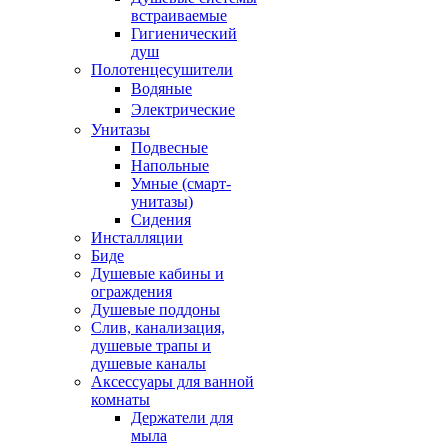
встраиваемые
Гигиенический
душ
Полотенцесушители
ㅤВодяные
ㅤЭлектрические
Унитазы
Подвесные
Напольные
Умные (смарт-
унитазы)
Сидения
Инсталляции
Биде
Душевые кабины и
ограждения
Душевые поддоны
Слив, канализация,
душевые трапы и
душевые каналы
Аксессуары для ванной
комнаты
Держатели для
мыла