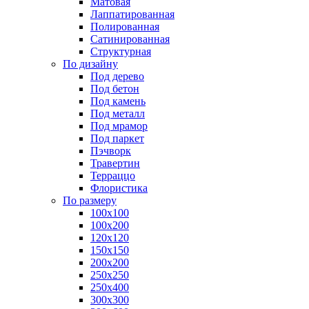
Матовая
Лаппатированная
Полированная
Сатинированная
Структурная
По дизайну
Под дерево
Под бетон
Под камень
Под металл
Под мрамор
Под паркет
Пэчворк
Травертин
Терраццо
Флористика
По размеру
100х100
100х200
120х120
150х150
200х200
250х250
250х400
300х300