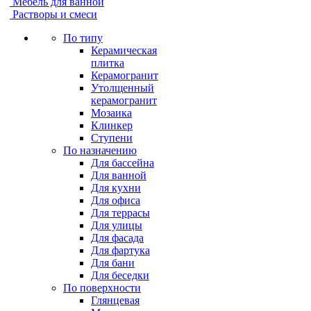
Мебель для ванной
Растворы и смеси
По типу
Керамическая
плитка
Керамогранит
Утолщенный
керамогранит
Мозаика
Клинкер
Ступени
По назначению
Для бассейна
Для ванной
Для кухни
Для офиса
Для террасы
Для улицы
Для фасада
Для фартука
Для бани
Для беседки
По поверхности
Глянцевая