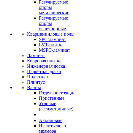
Регулируемые
опоры
металлические
Регулируемые
опоры
огнеупорные
Кварцвиниловые полы
SPC-ламинат
LVT-плитка
MSPC-ламинат
Ламинат
Ковровая плитка
Инженерная доска
Паркетная доска
Подложка
Плинтус
Ванны
Отдельностоящие
Пристенные
Угловые
(ассиметричные)
Акриловые
Из литьевого
мрамора