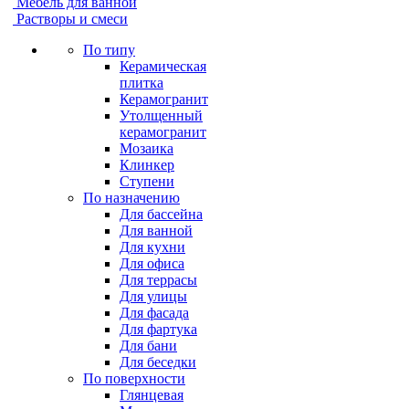
Мебель для ванной
Растворы и смеси
По типу
Керамическая
плитка
Керамогранит
Утолщенный
керамогранит
Мозаика
Клинкер
Ступени
По назначению
Для бассейна
Для ванной
Для кухни
Для офиса
Для террасы
Для улицы
Для фасада
Для фартука
Для бани
Для беседки
По поверхности
Глянцевая