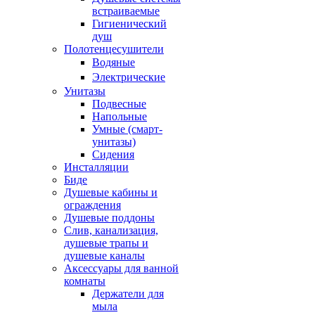
встраиваемые
Гигиенический
душ
Полотенцесушители
ㅤВодяные
ㅤЭлектрические
Унитазы
Подвесные
Напольные
Умные (смарт-
унитазы)
Сидения
Инсталляции
Биде
Душевые кабины и
ограждения
Душевые поддоны
Слив, канализация,
душевые трапы и
душевые каналы
Аксессуары для ванной
комнаты
Держатели для
мыла