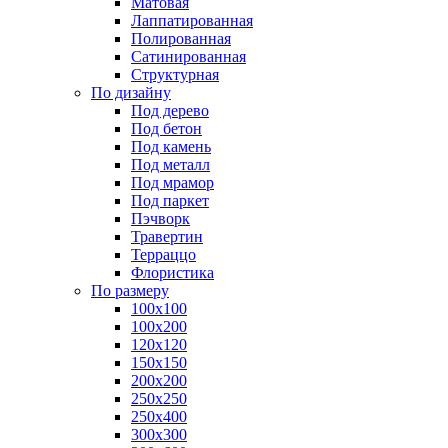
Матовая
Лаппатированная
Полированная
Сатинированная
Структурная
По дизайну
Под дерево
Под бетон
Под камень
Под металл
Под мрамор
Под паркет
Пэчворк
Травертин
Терраццо
Флористика
По размеру
100х100
100х200
120х120
150х150
200х200
250х250
250х400
300х300