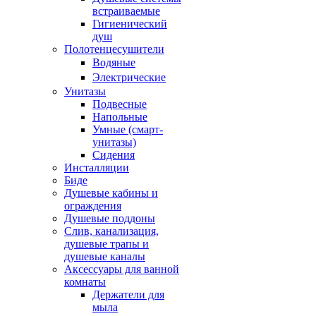
встраиваемые
Гигиенический
душ
Полотенцесушители
ㅤВодяные
ㅤЭлектрические
Унитазы
Подвесные
Напольные
Умные (смарт-
унитазы)
Сидения
Инсталляции
Биде
Душевые кабины и
ограждения
Душевые поддоны
Слив, канализация,
душевые трапы и
душевые каналы
Аксессуары для ванной
комнаты
Держатели для
мыла