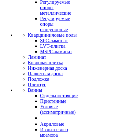
Регулируемые
опоры
металлические
Регулируемые
опоры
огнеупорные
Кварцвиниловые полы
SPC-ламинат
LVT-плитка
MSPC-ламинат
Ламинат
Ковровая плитка
Инженерная доска
Паркетная доска
Подложка
Плинтус
Ванны
Отдельностоящие
Пристенные
Угловые
(ассиметричные)
Акриловые
Из литьевого
мрамора