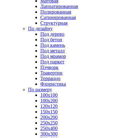
Матовая
Лаппатированная
Полированная
Сатинированная
Структурная
По дизайну
Под дерево
Под бетон
Под камень
Под металл
Под мрамор
Под паркет
Пэчворк
Травертин
Терраццо
Флористика
По размеру
100х100
100х200
120х120
150х150
200х200
250х250
250х400
300х300