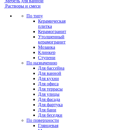
Мебель для ванной
Растворы и смеси
По типу
Керамическая
плитка
Керамогранит
Утолщенный
керамогранит
Мозаика
Клинкер
Ступени
По назначению
Для бассейна
Для ванной
Для кухни
Для офиса
Для террасы
Для улицы
Для фасада
Для фартука
Для бани
Для беседки
По поверхности
Глянцевая