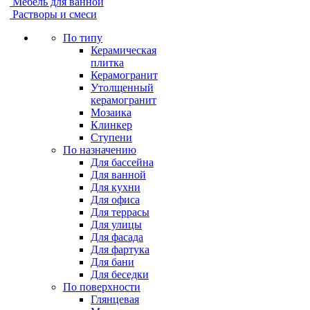
Мебель для ванной
Растворы и смеси
По типу
Керамическая
плитка
Керамогранит
Утолщенный
керамогранит
Мозаика
Клинкер
Ступени
По назначению
Для бассейна
Для ванной
Для кухни
Для офиса
Для террасы
Для улицы
Для фасада
Для фартука
Для бани
Для беседки
По поверхности
Глянцевая