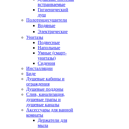
встраиваемые
Гигиенический
душ
Полотенцесушители
ㅤВодяные
ㅤЭлектрические
Унитазы
Подвесные
Напольные
Умные (смарт-
унитазы)
Сидения
Инсталляции
Биде
Душевые кабины и
ограждения
Душевые поддоны
Слив, канализация,
душевые трапы и
душевые каналы
Аксессуары для ванной
комнаты
Держатели для
мыла