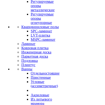
Регулируемые
опоры
металлические
Регулируемые
опоры
огнеупорные
Кварцвиниловые полы
SPC-ламинат
LVT-плитка
MSPC-ламинат
Ламинат
Ковровая плитка
Инженерная доска
Паркетная доска
Подложка
Плинтус
Ванны
Отдельностоящие
Пристенные
Угловые
(ассиметричные)
Акриловые
Из литьевого
мрамора