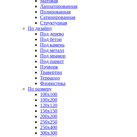
Матовая
Лаппатированная
Полированная
Сатинированная
Структурная
По дизайну
Под дерево
Под бетон
Под камень
Под металл
Под мрамор
Под паркет
Пэчворк
Травертин
Терраццо
Флористика
По размеру
100х100
100х200
120х120
150х150
200х200
250х250
250х400
300х300