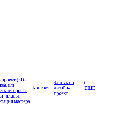
-проект (3D-
Запись на
+
изация)
Контакты
дизайн-
ЕЩЕ
еский проект
проект
жи, планы)
ьтация мастера