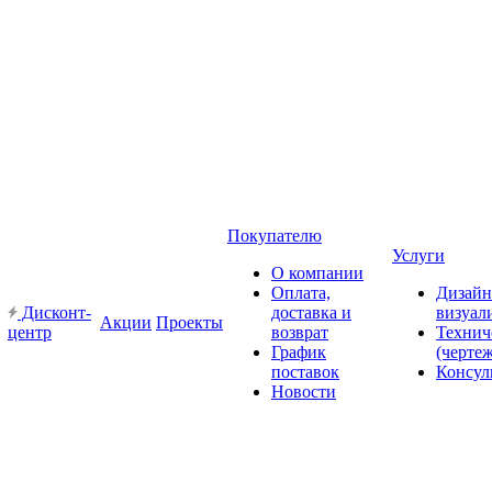
Покупателю
Услуги
О компании
Оплата,
Дизайн
Дисконт-
доставка и
визуал
Акции
Проекты
центр
возврат
Технич
График
(черте
поставок
Консул
Новости