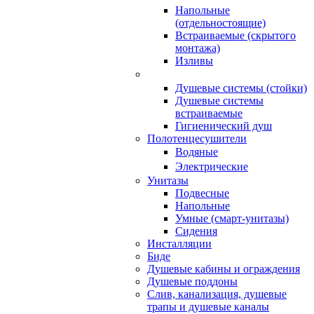
Напольные
(отдельностоящие)
Встраиваемые (скрытого
монтажа)
Изливы
Душевые системы (стойки)
Душевые системы
встраиваемые
Гигиенический душ
Полотенцесушители
ㅤВодяные
ㅤЭлектрические
Унитазы
Подвесные
Напольные
Умные (смарт-унитазы)
Сидения
Инсталляции
Биде
Душевые кабины и ограждения
Душевые поддоны
Слив, канализация, душевые
трапы и душевые каналы