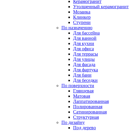
Керамогранит
Утолщенный керамогранит
Мозаика
Клинкер
Ступени
По назначению
Для бассейна
Для ванной
Для кухни
Для офиса
Для террасы
Для улицы
Для фасада
Для фартука
Для бани
Для беседки
По поверхности
Глянцевая
Матовая
Лаппатированная
Полированная
Сатинированная
Структурная
По дизайну
Под дерево