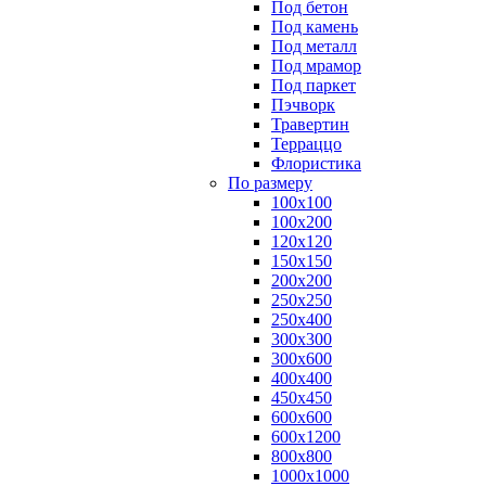
Под бетон
Под камень
Под металл
Под мрамор
Под паркет
Пэчворк
Травертин
Терраццо
Флористика
По размеру
100х100
100х200
120х120
150х150
200х200
250х250
250х400
300х300
300х600
400х400
450х450
600х600
600х1200
800х800
1000х1000