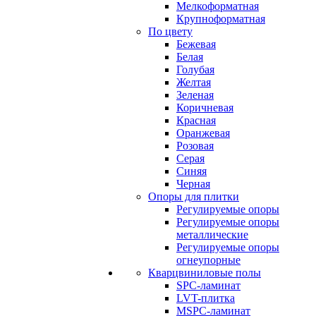
Мелкоформатная
Крупноформатная
По цвету
Бежевая
Белая
Голубая
Желтая
Зеленая
Коричневая
Красная
Оранжевая
Розовая
Серая
Синяя
Черная
Опоры для плитки
Регулируемые опоры
Регулируемые опоры
металлические
Регулируемые опоры
огнеупорные
Кварцвиниловые полы
SPC-ламинат
LVT-плитка
MSPC-ламинат