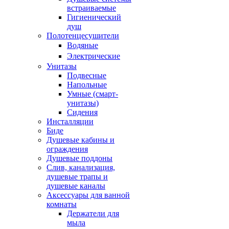
встраиваемые
Гигиенический
душ
Полотенцесушители
ㅤВодяные
ㅤЭлектрические
Унитазы
Подвесные
Напольные
Умные (смарт-
унитазы)
Сидения
Инсталляции
Биде
Душевые кабины и
ограждения
Душевые поддоны
Слив, канализация,
душевые трапы и
душевые каналы
Аксессуары для ванной
комнаты
Держатели для
мыла