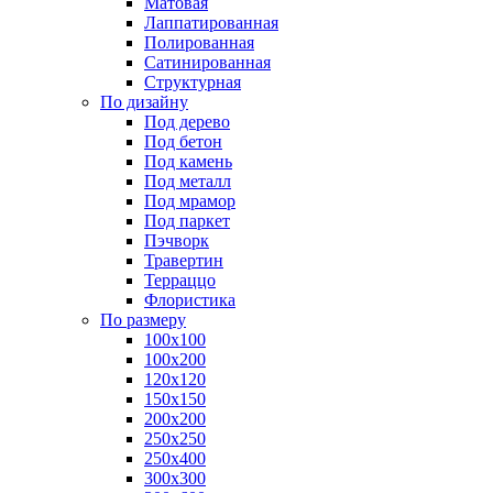
Матовая
Лаппатированная
Полированная
Сатинированная
Структурная
По дизайну
Под дерево
Под бетон
Под камень
Под металл
Под мрамор
Под паркет
Пэчворк
Травертин
Терраццо
Флористика
По размеру
100х100
100х200
120х120
150х150
200х200
250х250
250х400
300х300