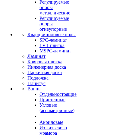
Регулируемые
опоры
металлические
Регулируемые
опоры
огнеупорные
Кварцвиниловые полы
SPC-ламинат
LVT-плитка
MSPC-ламинат
Ламинат
Ковровая плитка
Инженерная доска
Паркетная доска
Подложка
Плинтус
Ванны
Отдельностоящие
Пристенные
Угловые
(ассиметричные)
Акриловые
Из литьевого
мрамора