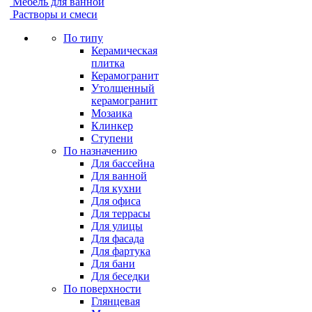
Мебель для ванной
Растворы и смеси
По типу
Керамическая
плитка
Керамогранит
Утолщенный
керамогранит
Мозаика
Клинкер
Ступени
По назначению
Для бассейна
Для ванной
Для кухни
Для офиса
Для террасы
Для улицы
Для фасада
Для фартука
Для бани
Для беседки
По поверхности
Глянцевая