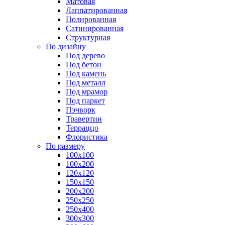
Матовая
Лаппатированная
Полированная
Сатинированная
Структурная
По дизайну
Под дерево
Под бетон
Под камень
Под металл
Под мрамор
Под паркет
Пэчворк
Травертин
Терраццо
Флористика
По размеру
100х100
100х200
120х120
150х150
200х200
250х250
250х400
300х300