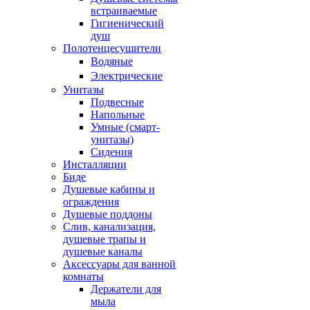
встраиваемые
Гигиенический
душ
Полотенцесушители
ㅤВодяные
ㅤЭлектрические
Унитазы
Подвесные
Напольные
Умные (смарт-
унитазы)
Сидения
Инсталляции
Биде
Душевые кабины и
ограждения
Душевые поддоны
Слив, канализация,
душевые трапы и
душевые каналы
Аксессуары для ванной
комнаты
Держатели для
мыла