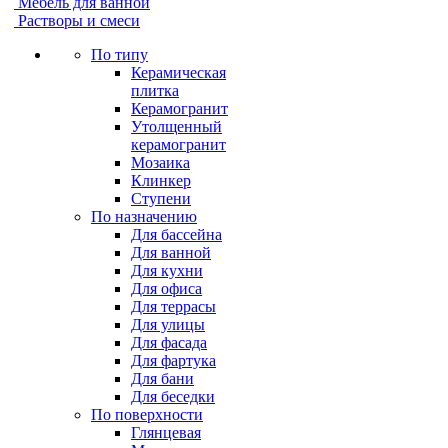
Мебель для ванной
Растворы и смеси
По типу
Керамическая
плитка
Керамогранит
Утолщенный
керамогранит
Мозаика
Клинкер
Ступени
По назначению
Для бассейна
Для ванной
Для кухни
Для офиса
Для террасы
Для улицы
Для фасада
Для фартука
Для бани
Для беседки
По поверхности
Глянцевая