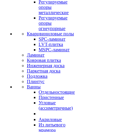
Регулируемые
опоры
металлические
Регулируемые
опоры
огнеупорные
Кварцвиниловые полы
SPC-ламинат
LVT-плитка
MSPC-ламинат
Ламинат
Ковровая плитка
Инженерная доска
Паркетная доска
Подложка
Плинтус
Ванны
Отдельностоящие
Пристенные
Угловые
(ассиметричные)
Акриловые
Из литьевого
мрамора