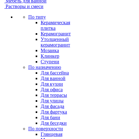
Мебель для ванной
Растворы и смеси
По типу
Керамическая
плитка
Керамогранит
Утолщенный
керамогранит
Мозаика
Клинкер
Ступени
По назначению
Для бассейна
Для ванной
Для кухни
Для офиса
Для террасы
Для улицы
Для фасада
Для фартука
Для бани
Для беседки
По поверхности
Глянцевая