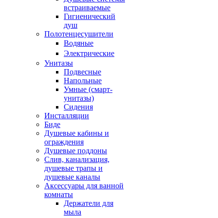
встраиваемые
Гигиенический
душ
Полотенцесушители
ㅤВодяные
ㅤЭлектрические
Унитазы
Подвесные
Напольные
Умные (смарт-
унитазы)
Сидения
Инсталляции
Биде
Душевые кабины и
ограждения
Душевые поддоны
Слив, канализация,
душевые трапы и
душевые каналы
Аксессуары для ванной
комнаты
Держатели для
мыла