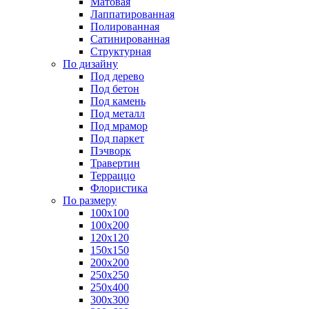
Матовая
Лаппатированная
Полированная
Сатинированная
Структурная
По дизайну
Под дерево
Под бетон
Под камень
Под металл
Под мрамор
Под паркет
Пэчворк
Травертин
Терраццо
Флористика
По размеру
100х100
100х200
120х120
150х150
200х200
250х250
250х400
300х300