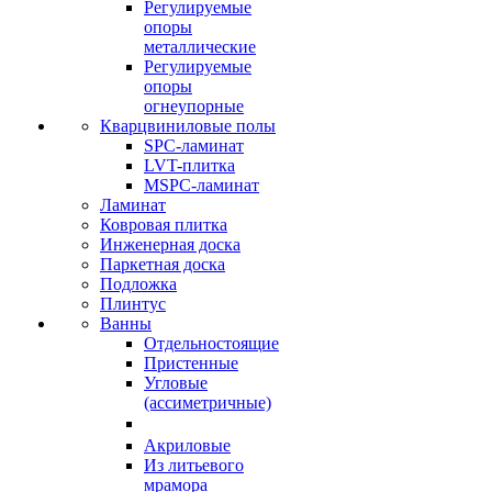
Регулируемые
опоры
металлические
Регулируемые
опоры
огнеупорные
Кварцвиниловые полы
SPC-ламинат
LVT-плитка
MSPC-ламинат
Ламинат
Ковровая плитка
Инженерная доска
Паркетная доска
Подложка
Плинтус
Ванны
Отдельностоящие
Пристенные
Угловые
(ассиметричные)
Акриловые
Из литьевого
мрамора