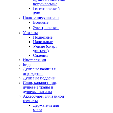
встраиваемые
Гигиенический
душ
Полотенцесушители
ㅤВодяные
ㅤЭлектрические
Унитазы
Подвесные
Напольные
Умные (смарт-
унитазы)
Сидения
Инсталляции
Биде
Душевые кабины и
ограждения
Душевые поддоны
Слив, канализация,
душевые трапы и
душевые каналы
Аксессуары для ванной
комнаты
Держатели для
мыла