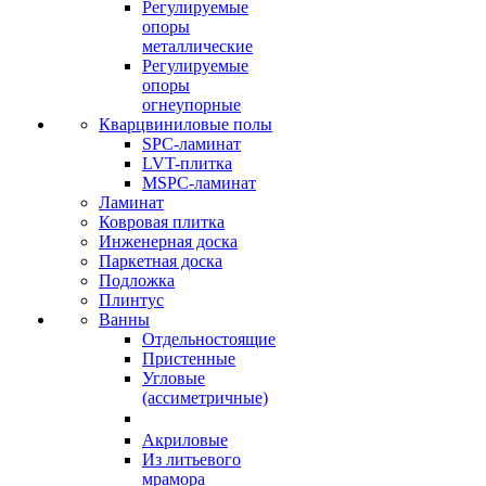
Регулируемые
опоры
металлические
Регулируемые
опоры
огнеупорные
Кварцвиниловые полы
SPC-ламинат
LVT-плитка
MSPC-ламинат
Ламинат
Ковровая плитка
Инженерная доска
Паркетная доска
Подложка
Плинтус
Ванны
Отдельностоящие
Пристенные
Угловые
(ассиметричные)
Акриловые
Из литьевого
мрамора