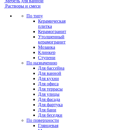
Мебель для ванной
Растворы и смеси
По типу
Керамическая
плитка
Керамогранит
Утолщенный
керамогранит
Мозаика
Клинкер
Ступени
По назначению
Для бассейна
Для ванной
Для кухни
Для офиса
Для террасы
Для улицы
Для фасада
Для фартука
Для бани
Для беседки
По поверхности
Глянцевая