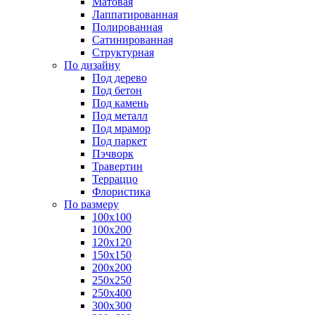
Матовая
Лаппатированная
Полированная
Сатинированная
Структурная
По дизайну
Под дерево
Под бетон
Под камень
Под металл
Под мрамор
Под паркет
Пэчворк
Травертин
Терраццо
Флористика
По размеру
100х100
100х200
120х120
150х150
200х200
250х250
250х400
300х300