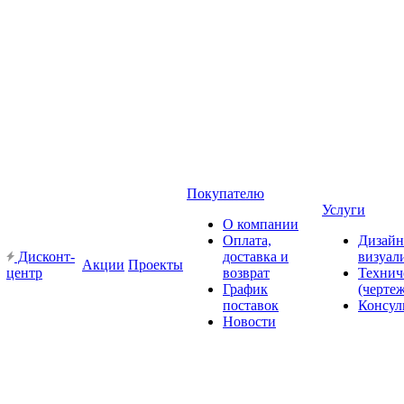
Покупателю
Услуги
О компании
Оплата,
Дизайн
Дисконт-
доставка и
визуал
Акции
Проекты
центр
возврат
Технич
График
(черте
поставок
Консул
Новости