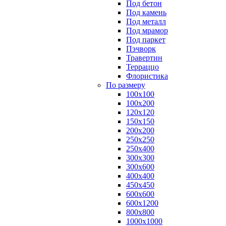
Под бетон
Под камень
Под металл
Под мрамор
Под паркет
Пэчворк
Травертин
Терраццо
Флористика
По размеру
100х100
100х200
120х120
150х150
200х200
250х250
250х400
300х300
300х600
400х400
450х450
600х600
600х1200
800х800
1000х1000