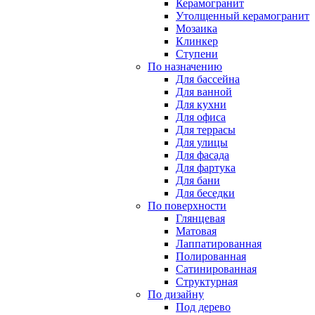
Керамогранит
Утолщенный керамогранит
Мозаика
Клинкер
Ступени
По назначению
Для бассейна
Для ванной
Для кухни
Для офиса
Для террасы
Для улицы
Для фасада
Для фартука
Для бани
Для беседки
По поверхности
Глянцевая
Матовая
Лаппатированная
Полированная
Сатинированная
Структурная
По дизайну
Под дерево