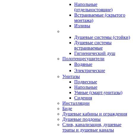
Напольные
(отдельностоящие)
Встраиваемые (скрытого
монтажа)
Изливы
Душевые системы (стойки)
Душевые системы
встраиваемые
Гигиенический душ
Полотенцесушители
ㅤВодяные
ㅤЭлектрические
Унитазы
Подвесные
Напольные
Умные (смарт-унитазы)
Сидения
Инсталляции
Биде
Душевые кабины и ограждения
Душевые поддоны
Слив, канализация, душевые
трапы и душевые каналы