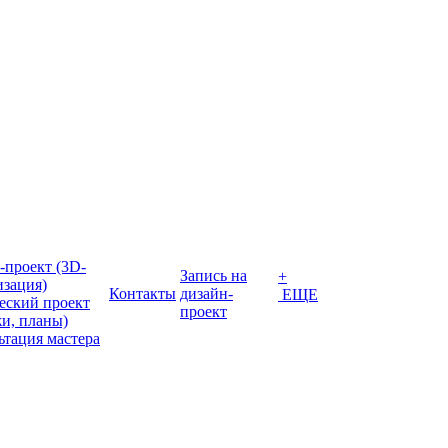
-проект (3D-
Запись на
+
изация)
Контакты
дизайн-
ЕЩЕ
еский проект
проект
жи, планы)
ьтация мастера