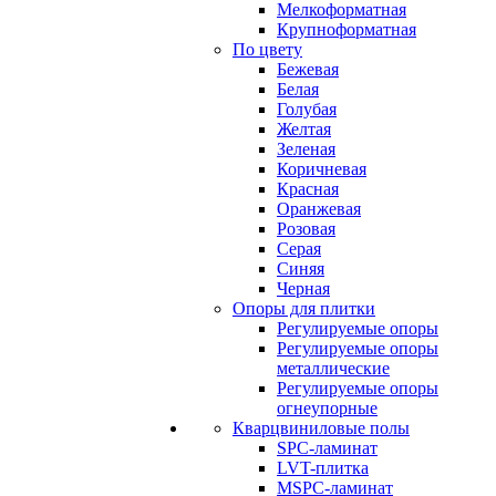
Мелкоформатная
Крупноформатная
По цвету
Бежевая
Белая
Голубая
Желтая
Зеленая
Коричневая
Красная
Оранжевая
Розовая
Серая
Синяя
Черная
Опоры для плитки
Регулируемые опоры
Регулируемые опоры
металлические
Регулируемые опоры
огнеупорные
Кварцвиниловые полы
SPC-ламинат
LVT-плитка
MSPC-ламинат