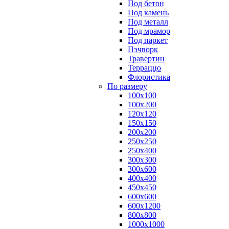
Под бетон
Под камень
Под металл
Под мрамор
Под паркет
Пэчворк
Травертин
Терраццо
Флористика
По размеру
100х100
100х200
120х120
150х150
200х200
250х250
250х400
300х300
300х600
400х400
450х450
600х600
600х1200
800х800
1000х1000