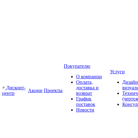
Покупателю
Услуги
О компании
Оплата,
Дизайн
Дисконт-
доставка и
визуал
Акции
Проекты
центр
возврат
Технич
График
(черте
поставок
Консул
Новости