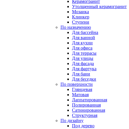
Керамогранит
Утолщенный керамогранит
Мозаика
Клинкер
Ступени
По назначению
Для бассейна
Для ванной
Для кухни
Для офиса
Для террасы
Для улицы
Для фасада
Для фартука
Для бани
Для беседки
По поверхности
Глянцевая
Матовая
Лаппатированная
Полированная
Сатинированная
Структурная
По дизайну
Под дерево