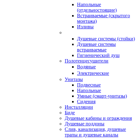
Напольные
(отдельностоящие)
Встраиваемые (скрытого
монтажа)
Изливы
Душевые системы (стойки)
Душевые системы
встраиваемые
Гигиенический душ
Полотенцесушители
ㅤВодяные
ㅤЭлектрические
Унитазы
Подвесные
Напольные
Умные (смарт-унитазы)
Сидения
Инсталляции
Биде
Душевые кабины и ограждения
Душевые поддоны
Слив, канализация, душевые
трапы и душевые каналы