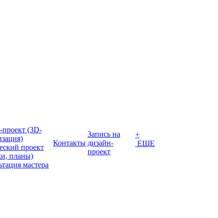
-проект (3D-
Запись на
+
изация)
Контакты
дизайн-
ЕЩЕ
еский проект
проект
жи, планы)
ьтация мастера