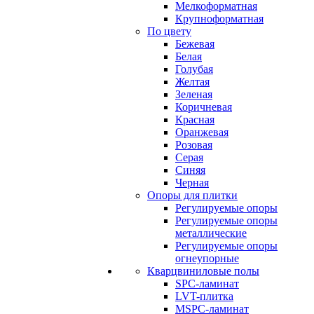
Мелкоформатная
Крупноформатная
По цвету
Бежевая
Белая
Голубая
Желтая
Зеленая
Коричневая
Красная
Оранжевая
Розовая
Серая
Синяя
Черная
Опоры для плитки
Регулируемые опоры
Регулируемые опоры
металлические
Регулируемые опоры
огнеупорные
Кварцвиниловые полы
SPC-ламинат
LVT-плитка
MSPC-ламинат