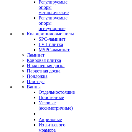
Регулируемые
опоры
металлические
Регулируемые
опоры
огнеупорные
Кварцвиниловые полы
SPC-ламинат
LVT-плитка
MSPC-ламинат
Ламинат
Ковровая плитка
Инженерная доска
Паркетная доска
Подложка
Плинтус
Ванны
Отдельностоящие
Пристенные
Угловые
(ассиметричные)
Акриловые
Из литьевого
мрамора