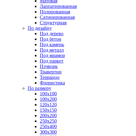
Матовая
Лаппатированная
Полированная
Сатинированная
Структурная
По дизайну
Под дерево
Под бетон
Под камень
Под металл
Под мрамор
Под паркет
Пэчворк
Травертин
Терраццо
Флористика
По размеру
100х100
100х200
120х120
150х150
200х200
250х250
250х400
300х300