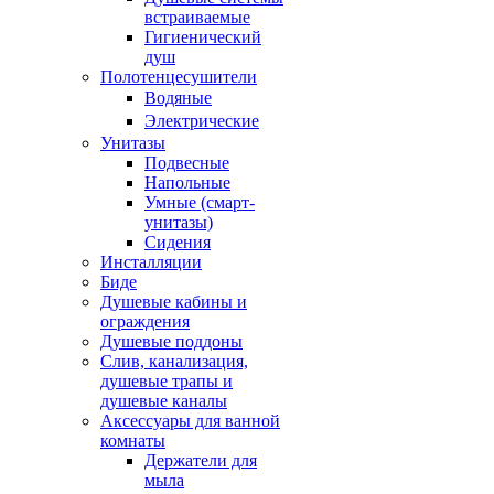
встраиваемые
Гигиенический
душ
Полотенцесушители
ㅤВодяные
ㅤЭлектрические
Унитазы
Подвесные
Напольные
Умные (смарт-
унитазы)
Сидения
Инсталляции
Биде
Душевые кабины и
ограждения
Душевые поддоны
Слив, канализация,
душевые трапы и
душевые каналы
Аксессуары для ванной
комнаты
Держатели для
мыла