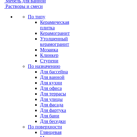
Мебель для ванной
Растворы и смеси
По типу
Керамическая
плитка
Керамогранит
Утолщенный
керамогранит
Мозаика
Клинкер
Ступени
По назначению
Для бассейна
Для ванной
Для кухни
Для офиса
Для террасы
Для улицы
Для фасада
Для фартука
Для бани
Для беседки
По поверхности
Глянцевая